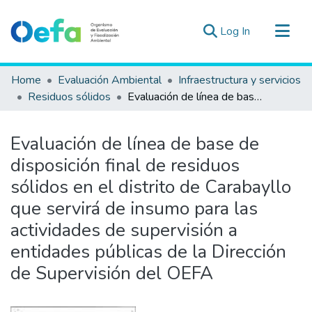
(current)
Log In
Communities & Collections
Home
Evaluación Ambiental
Infraestructura y servicios
All of DSpace
Residuos sólidos
Evaluación de línea de base de disposición final de residuos sólidos en el distrito de Carabayllo que servirá de insumo para las actividades de supervisión a entidades públicas de la Dirección de Supervisión del OEFA
Statistics
Estad. Externas
Evaluación de línea de base de
Guias ▾
disposición final de residuos
sólidos en el distrito de Carabayllo
que servirá de insumo para las
actividades de supervisión a
entidades públicas de la Dirección
de Supervisión del OEFA