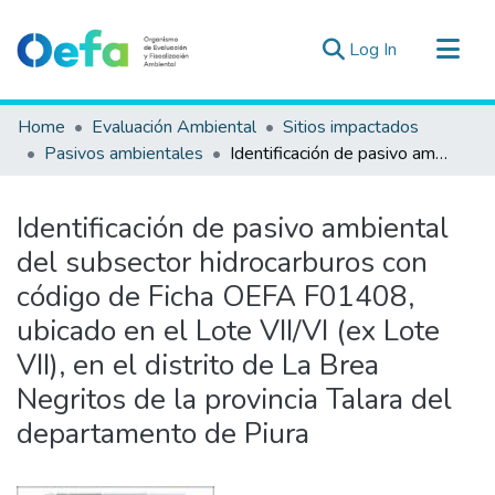
(current)
Log In
Communities & Collections
Home
Evaluación Ambiental
Sitios impactados
All of DSpace
Pasivos ambientales
Identificación de pasivo ambiental del subsector hidrocarburos con código de Ficha OEFA F01408, ubicado en el Lote VII/VI (ex Lote VII), en el distrito de La Brea Negritos de la provincia Talara del departamento de Piura
Statistics
Estad. Externas
Identificación de pasivo ambiental
Guias ▾
del subsector hidrocarburos con
código de Ficha OEFA F01408,
ubicado en el Lote VII/VI (ex Lote
VII), en el distrito de La Brea
Negritos de la provincia Talara del
departamento de Piura