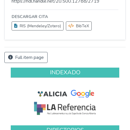
https://hdl.handle.net/20.500.12788/2719
DESCARGAR CITA
RIS (Mendeley/Zotero)
BibTeX
Full item page
INDEXADO