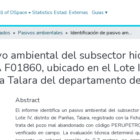
ll of DSpace
Statistics
Estad. Externas
Guias ▾
tados
Pasivos ambientales
Identificación de pasivo ambiental del subsector hidrocarburos con código de Ficha OEFA F01860, ubicado en el Lote IV, en el distrito de Pariñas de la provincia Talara del departamento de Piura
ivo ambiental del subsector h
F01860, ubicado en el Lote IV
ia Talara del departamento de
Abstract
El informe identifica un pasivo ambiental del subsector
Lote IV, distrito de Pariñas, Talara, registrado con la 
trata del pozo mal abandonado con código PERUPETRO
verificado en campo. La evaluación técnica determinó qu