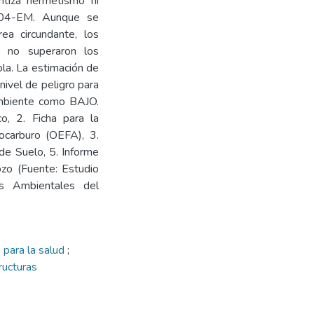
ntiza hermetismo ni
004-EM. Aunque se
ea circundante, los
3 no superaron los
la. La estimación de
nivel de peligro para
 ambiente como BAJO.
co, 2. Ficha para la
rocarburo (OEFA), 3.
de Suelo, 5. Informe
ozo (Fuente: Estudio
s Ambientales del
 para la salud
;
ructuras