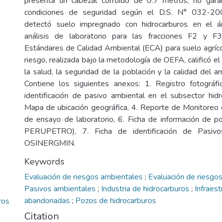
presenta un cabezal corroído de 0.7 metros, no gara
condiciones de seguridad según el D.S. N° 032-2
detectó suelo impregnado con hidrocarburos en el ár
análisis de laboratorio para las fracciones F2 y F
Estándares de Calidad Ambiental (ECA) para suelo agríco
riesgo, realizada bajo la metodología de OEFA, calificó el 
la salud, la seguridad de la población y la calidad del
Contiene los siguientes anexos: 1. Registro fotográfi
identificación de pasivo ambiental en el subsector hid
Mapa de ubicación geográfica, 4. Reporte de Monitoreo 
de ensayo de laboratorio, 6. Ficha de información de p
PERUPETRO), 7. Ficha de identificación de Pasivo
OSINERGMIN.
Keywords
Evaluación de riesgos ambientales
;
Evaluación de riesgos
Pasivos ambientales
;
Industria de hidrocarburos
;
Infraest
abandonadas
;
Pozos de hidrocarburos
ros
Citation