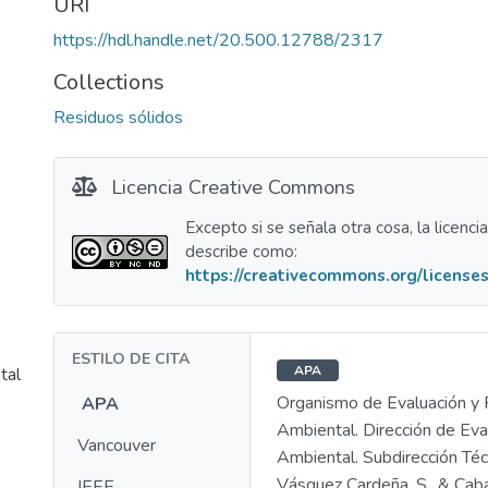
URI
https://hdl.handle.net/20.500.12788/2317
Collections
Residuos sólidos
Licencia Creative Commons
Excepto si se señala otra cosa, la licenci
describe como:
https://creativecommons.org/licenses
ESTILO DE CITA
APA
tal
Organismo de Evaluación y F
APA
Ambiental. Dirección de Eva
Vancouver
Ambiental. Subdirección Técn
Vásquez Cardeña, S., & Caba
IEEE