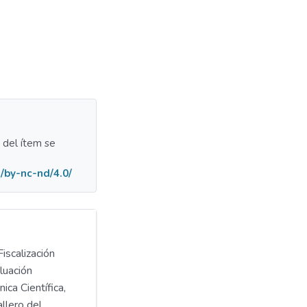
a del ítem se
/by-nc-nd/4.0/
iscalización
luación
ica Científica,
llero del