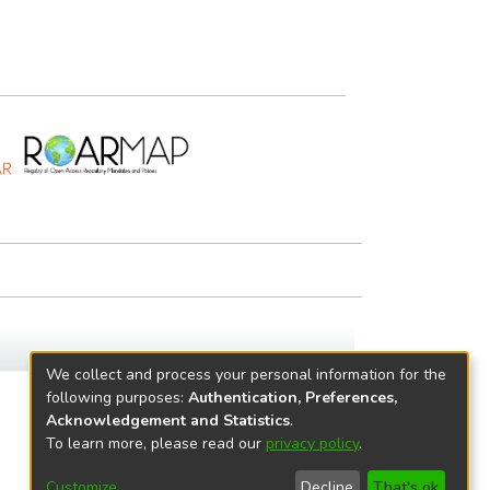
We collect and process your personal information for the
following purposes:
Authentication, Preferences,
Acknowledgement and Statistics
.
To learn more, please read our
privacy policy
.
Customize
Decline
That's ok