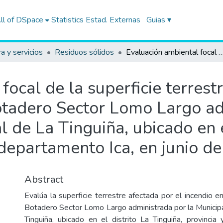
ll of DSpace
Statistics
Estad. Externas
Guias ▾
ra y servicios
Residuos sólidos
Evaluación ambiental focal de la superficie terrestre en el ámbito de la unidad fiscalizable Botadero Sector Lomo Largo administrada por la Municipalidad Distrital de La Tinguiña, ubicado en el distrito La Tinguiña
ocal de la superficie terrest
Botadero Sector Lomo Largo ad
l de La Tinguiña, ubicado en e
 departamento Ica, en junio d
Abstract
Evalúa la superficie terrestre afectada por el incendio 
Botadero Sector Lomo Largo administrada por la Municipal
Tinguiña, ubicado en el distrito La Tinguiña, provincia