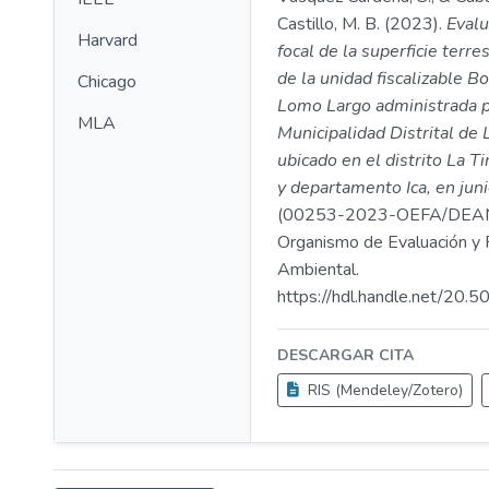
Castillo, M. B. (2023).
Evalu
Harvard
focal de la superficie terre
de la unidad fiscalizable B
Chicago
Lomo Largo administrada p
MLA
Municipalidad Distrital de 
ubicado en el distrito La Ti
y departamento Ica, en jun
(00253-2023-OEFA/DEAM
Organismo de Evaluación y F
Ambiental.
https://hdl.handle.net/20
DESCARGAR CITA
RIS (Mendeley/Zotero)