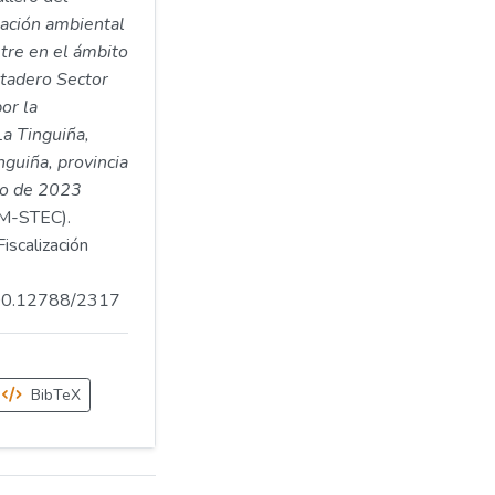
ación ambiental
stre en el ámbito
otadero Sector
or la
La Tinguiña,
nguiña, provincia
io de 2023
-STEC).
iscalización
.500.12788/2317
BibTeX