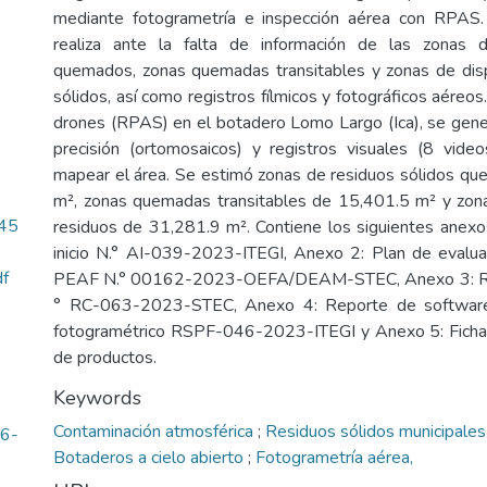
mediante fotogrametría e inspección aérea con RPAS.
realiza ante la falta de información de las zonas 
quemados, zonas quemadas transitables y zonas de disp
sólidos, así como registros fílmicos y fotográficos aéreo
drones (RPAS) en el botadero Lomo Largo (Ica), se gen
precisión (ortomosaicos) y registros visuales (8 vide
mapear el área. Se estimó zonas de residuos sólidos q
m², zonas quemadas transitables de 15,401.5 m² y zona
.45
residuos de 31,281.9 m². Contiene los siguientes anex
inicio N.° AI-039-2023-ITEGI, Anexo 2: Plan de evalua
df
PEAF N.° 00162-2023-OEFA/DEAM-STEC, Anexo 3: Re
° RC-063-2023-STEC, Anexo 4: Reporte de software
fotogramétrico RSPF-046-2023-ITEGI y Anexo 5: Fich
de productos.
Keywords
Contaminación atmosférica
;
Residuos sólidos municipale
46-
Botaderos a cielo abierto
;
Fotogrametría aérea,