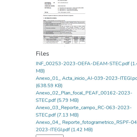
Files
INF_00253-2023-OEFA-DEAM-STEC.pdf
(1
MB)
Anexo_01_ Acta_inicio_AI-039-2023-ITEGI.p
(638.59 KB)
Anexo_02_Plan_focal_PEAF_00162-2023-
STEC.pdf
(5.79 MB)
Anexo_03_Reporte_campo_RC-063-2023-
STEC.pdf
(7.13 MB)
Anexo_04_ Reporte_fotogrametrico_RSPF-0
2023-ITEGI.pdf
(1.42 MB)