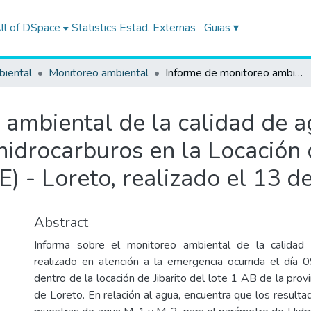
ll of DSpace
Statistics
Estad. Externas
Guias ▾
biental
Monitoreo ambiental
Informe de monitoreo ambiental de la calidad de agua y suelo en la zona del derrame de hidrocarburos en la Locación de Jibarito Lote 1 AB (PLUSPETROL NORTE) - Loreto, realizado el 13 de abril de 2013
ambiental de la calidad de a
idrocarburos en la Locación 
 Loreto, realizado el 13 de
Abstract
Informa sobre el monitoreo ambiental de la calidad
realizado en atención a la emergencia ocurrida el día
dentro de la locación de Jibarito del lote 1 AB de la pro
de Loreto. En relación al agua, encuentra que los result