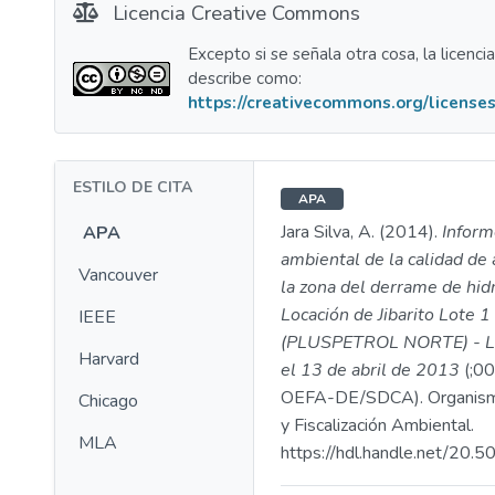
Licencia Creative Commons
Excepto si se señala otra cosa, la licenci
describe como:
https://creativecommons.org/licenses
ESTILO DE CITA
APA
Jara Silva, A. (2014).
Inform
APA
ambiental de la calidad de
Vancouver
la zona del derrame de hid
Locación de Jibarito Lote 
IEEE
(PLUSPETROL NORTE) - Lor
Harvard
el 13 de abril de 2013
(;0
OEFA-DE/SDCA). Organismo
Chicago
y Fiscalización Ambiental.
MLA
https://hdl.handle.net/20