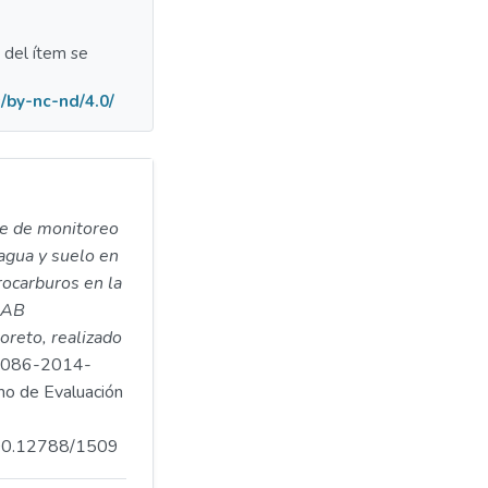
a del ítem se
/by-nc-nd/4.0/
e de monitoreo
 agua y suelo en
rocarburos en la
1 AB
eto, realizado
0086-2014-
 de Evaluación
.500.12788/1509