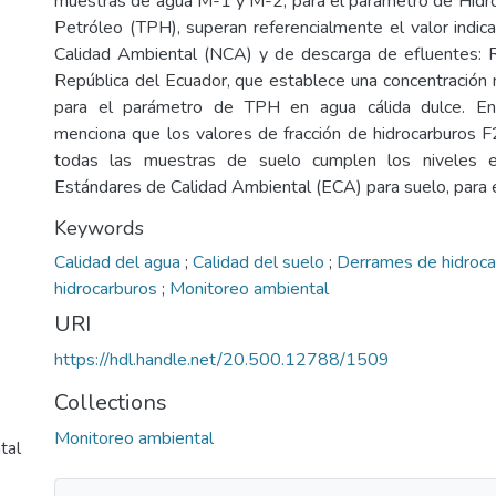
muestras de agua M-1 y M-2, para el parámetro de Hidr
Petróleo (TPH), superan referencialmente el valor indi
Calidad Ambiental (NCA) y de descarga de efluentes: 
República del Ecuador, que establece una concentració
para el parámetro de TPH en agua cálida dulce. En
menciona que los valores de fracción de hidrocarburos 
todas las muestras de suelo cumplen los niveles e
Estándares de Calidad Ambiental (ECA) para suelo, para el
Keywords
Calidad del agua
;
Calidad del suelo
;
Derrames de hidroc
hidrocarburos
;
Monitoreo ambiental
URI
https://hdl.handle.net/20.500.12788/1509
Collections
Monitoreo ambiental
tal