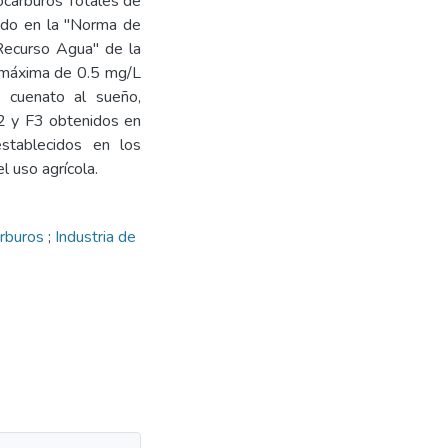
ocarburos Totales de
cado en la "Norma de
Recurso Agua" de la
n máxima de 0.5 mg/L
 cuenato al sueño,
F2 y F3 obtenidos en
stablecidos en los
 uso agrícola.
arburos
;
Industria de