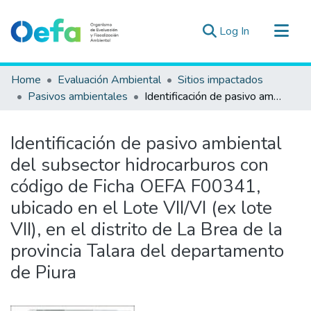
(current)
Log In
Communities & Collections
Home
Evaluación Ambiental
Sitios impactados
All of DSpace
Pasivos ambientales
Identificación de pasivo ambiental del subsector hidrocarburos con código de Ficha OEFA F00341, ubicado en el Lote VII/VI (ex lote VII), en el distrito de La Brea de la provincia Talara del departamento de Piura
Statistics
Estad. Externas
Identificación de pasivo ambiental
Guias ▾
del subsector hidrocarburos con
código de Ficha OEFA F00341,
ubicado en el Lote VII/VI (ex lote
VII), en el distrito de La Brea de la
provincia Talara del departamento
de Piura