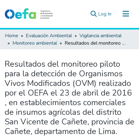
(current)
Log In
Communities & Collections
Home
Evaluación Ambiental
Vigilancia ambiental
All of DSpace
Monitoreo ambiental
Resultados del monitoreo piloto para la detección de Organismos Vivos Modificados (OVM) realizado por el OEFA el 23 de abril de 2016 , en establecimientos comerciales de insumos agrícolas del distrito San Vicente de Cañete, provincia de Cañete, departamento de Lima.
Statistics
Estad. Externas
Resultados del monitoreo piloto
Guias ▾
para la detección de Organismos
Vivos Modificados (OVM) realizado
por el OEFA el 23 de abril de 2016
, en establecimientos comerciales
de insumos agrícolas del distrito
San Vicente de Cañete, provincia de
Cañete, departamento de Lima.