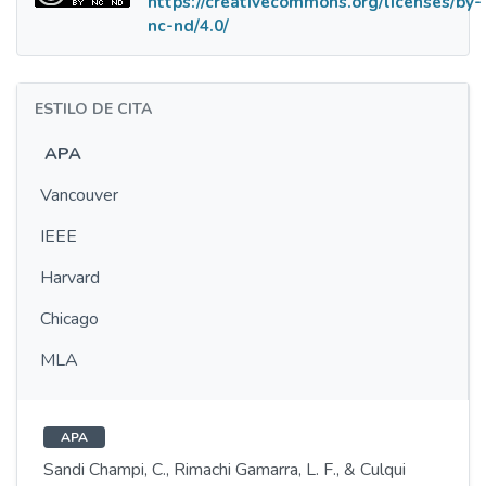
https://creativecommons.org/licenses/by-
nc-nd/4.0/
ESTILO DE CITA
APA
Vancouver
IEEE
Harvard
Chicago
MLA
APA
Sandi Champi, C., Rimachi Gamarra, L. F., & Culqui