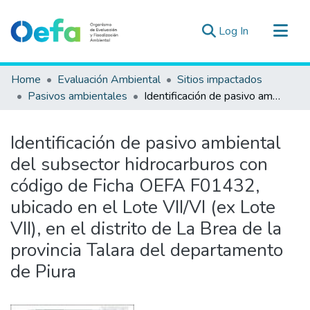
(current)
Log In
Communities & Collections
Home
Evaluación Ambiental
Sitios impactados
All of DSpace
Pasivos ambientales
Identificación de pasivo ambiental del subsector hidrocarburos con código de Ficha OEFA F01432, ubicado en el Lote VII/VI (ex Lote VII), en el distrito de La Brea de la provincia Talara del departamento de Piura
Statistics
Estad. Externas
Identificación de pasivo ambiental
Guias ▾
del subsector hidrocarburos con
código de Ficha OEFA F01432,
ubicado en el Lote VII/VI (ex Lote
VII), en el distrito de La Brea de la
provincia Talara del departamento
de Piura