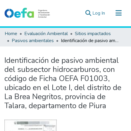
(current)
Log In
Communities & Collections
Home
Evaluación Ambiental
Sitios impactados
All of DSpace
Pasivos ambientales
Identificación de pasivo ambiental del subsector hidrocarburos, con código de Ficha OEFA F01003, ubicado en el Lote I, del distrito de La Brea Negritos, provincia de Talara, departamento de Piura
Statistics
Estad. Externas
Identificación de pasivo ambiental
Guias ▾
del subsector hidrocarburos, con
código de Ficha OEFA F01003,
ubicado en el Lote I, del distrito de
La Brea Negritos, provincia de
Talara, departamento de Piura