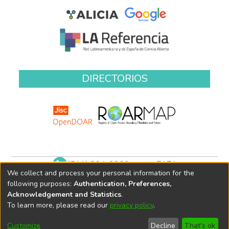
DIRECTORIOS
(511) 204-9900 anexo 7171
We collect and process your personal information for the
biblioteca@oefa.gob.pe
following purposes:
Authentication, Preferences,
Acknowledgement and Statistics
.
To learn more, please read our
privacy policy
.
Customize
Decline
That's ok