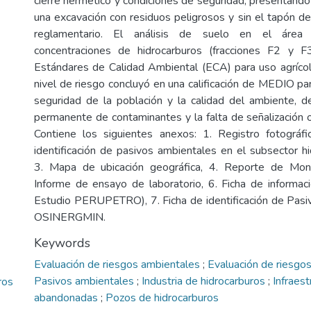
cierre hermético y condiciones de seguridad, presentando
una excavación con residuos peligrosos y sin el tapón de
reglamentario. El análisis de suelo en el área c
concentraciones de hidrocarburos (fracciones F2 y 
Estándares de Calidad Ambiental (ECA) para uso agrícol
nivel de riesgo concluyó en una calificación de MEDIO para
seguridad de la población y la calidad del ambiente, d
permanente de contaminantes y la falta de señalización o
Contiene los siguientes anexos: 1. Registro fotográfi
identificación de pasivos ambientales en el subsector h
3. Mapa de ubicación geográfica, 4. Reporte de Mon
Informe de ensayo de laboratorio, 6. Ficha de informac
Estudio PERUPETRO), 7. Ficha de identificación de Pas
OSINERGMIN.
Keywords
Evaluación de riesgos ambientales
;
Evaluación de riesgos
Pasivos ambientales
;
Industria de hidrocarburos
;
Infraest
ros
abandonadas
;
Pozos de hidrocarburos