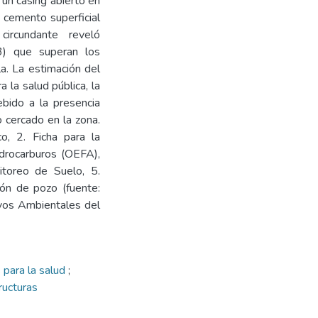
 un casing abierto en
 cemento superficial
ircundante reveló
F3) que superan los
a. La estimación del
 la salud pública, la
ebido a la presencia
 cercado en la zona.
co, 2. Ficha para la
idrocarburos (OEFA),
itoreo de Suelo, 5.
ión de pozo (fuente:
ivos Ambientales del
 para la salud
;
ructuras