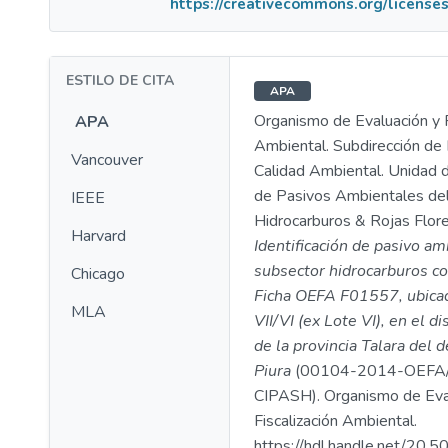
https://creativecommons.org/licenses
ESTILO DE CITA
APA
Organismo de Evaluación y F
APA
Ambiental. Subdirección de 
Vancouver
Calidad Ambiental. Unidad d
de Pasivos Ambientales de
IEEE
Hidrocarburos & Rojas Flores
Harvard
Identificación de pasivo am
subsector hidrocarburos co
Chicago
Ficha OEFA F01557, ubicad
MLA
VII/VI (ex Lote VI), en el di
de la provincia Talara del
Piura
(00104-2014-OEFA
CIPASH). Organismo de Eva
Fiscalización Ambiental.
https://hdl.handle.net/20