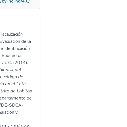
/by-nc-nd/4.0/
iscalización
Evaluación de la
e Identificación
l Subsector
, J. C. (2014).
biental del
n código de
o en el Lote
strito de Lobitos
 departamento de
/DE-SDCA-
luación y
.500.12788/2599