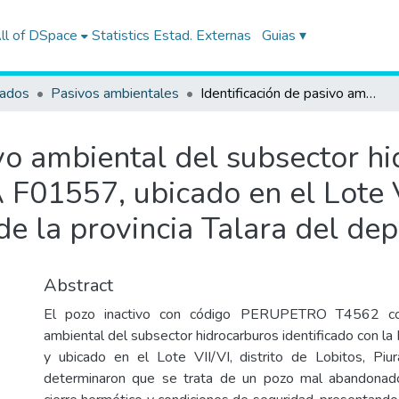
ll of DSpace
Statistics
Estad. Externas
Guias ▾
tados
Pasivos ambientales
Identificación de pasivo ambiental del subsector hidrocarburos con código de Ficha OEFA F01557, ubicado en el Lote VII/VI (ex Lote VI), en el distrito de Lobitos de la provincia Talara del departamento de Piura
ivo ambiental del subsector h
F01557, ubicado en el Lote VI
s de la provincia Talara del d
Abstract
El pozo inactivo con código PERUPETRO T4562 con
ambiental del subsector hidrocarburos identificado con 
y ubicado en el Lote VII/VI, distrito de Lobitos, Piu
determinaron que se trata de un pozo mal abandonad