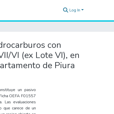
Log In
idrocarburos con
I/VI (ex Lote VI), en
epartamento de Piura
stituye un pasivo
la Ficha OEFA F01557
ra. Las evaluaciones
o que carece de un