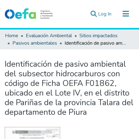
(current)
Log In
Communities & Collections
Home
Evaluación Ambiental
Sitios impactados
All of DSpace
Pasivos ambientales
Identificación de pasivo ambiental del subsector hidrocarburos con código de Ficha OEFA F01862, ubicado en el Lote IV, en el distrito de Pariñas de la provincia Talara del departamento de Piura
Statistics
Estad. Externas
Identificación de pasivo ambiental
Guias ▾
del subsector hidrocarburos con
código de Ficha OEFA F01862,
ubicado en el Lote IV, en el distrito
de Pariñas de la provincia Talara del
departamento de Piura