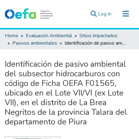
(current)
Log In
Communities & Collections
Home
Evaluación Ambiental
Sitios impactados
All of DSpace
Pasivos ambientales
Identificación de pasivo ambiental del subsector hidrocarburos con código de Ficha OEFA F01565, ubicado en el Lote VII/VI (ex Lote VII), en el distrito de La Brea Negritos de la provincia Talara del departamento de Piura
Statistics
Estad. Externas
Identificación de pasivo ambiental
Guias ▾
del subsector hidrocarburos con
código de Ficha OEFA F01565,
ubicado en el Lote VII/VI (ex Lote
VII), en el distrito de La Brea
Negritos de la provincia Talara del
departamento de Piura