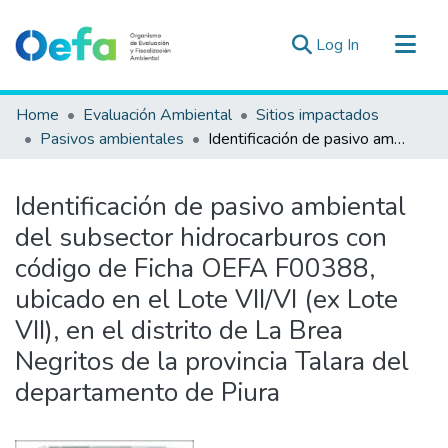
(current)
Log In
Communities & Collections
Home
Evaluación Ambiental
Sitios impactados
All of DSpace
Pasivos ambientales
Identificación de pasivo ambiental del subsector hidrocarburos con código de Ficha OEFA F00388, ubicado en el Lote VII/VI (ex Lote VII), en el distrito de La Brea Negritos de la provincia Talara del departamento de Piura
Statistics
Estad. Externas
Identificación de pasivo ambiental
Guias ▾
del subsector hidrocarburos con
código de Ficha OEFA F00388,
ubicado en el Lote VII/VI (ex Lote
VII), en el distrito de La Brea
Negritos de la provincia Talara del
departamento de Piura