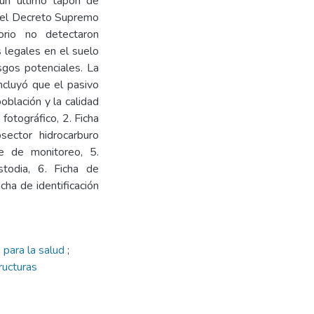
 un último tapón de
r el Decreto Supremo
rio no detectaron
s legales en el suelo
esgos potenciales. La
ncluyó que el pasivo
oblación y la calidad
fotográfico, 2. Ficha
sector hidrocarburo
e de monitoreo, 5.
todia, 6. Ficha de
ha de identificación
 para la salud
;
ructuras