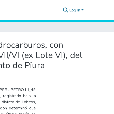
Log In
idrocarburos, con
I/VI (ex Lote VI), del
nto de Piura
digo PERUPETRO LJ_49
 registrado bajo la
distrito de Lobitos,
cción determinó que