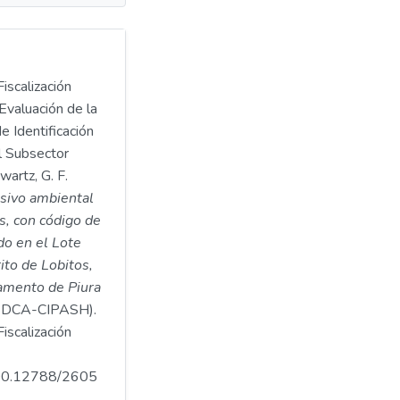
iscalización
Evaluación de la
e Identificación
l Subsector
artz, G. F.
asivo ambiental
s, con código de
o en el Lote
rito de Lobitos,
tamento de Piura
DCA-CIPASH).
iscalización
.500.12788/2605