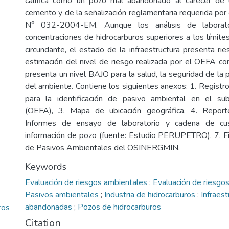
califica como un pozo mal abandonado al carecer de
cemento y de la señalización reglamentaria requerida po
N° 032-2004-EM. Aunque los análisis de laborato
concentraciones de hidrocarburos superiores a los límite
circundante, el estado de la infraestructura presenta ri
estimación del nivel de riesgo realizada por el OEFA co
presenta un nivel BAJO para la salud, la seguridad de la p
del ambiente. Contiene los siguientes anexos: 1. Registro 
para la identificación de pasivo ambiental en el sub
(OEFA), 3. Mapa de ubicación geográfica, 4. Report
Informes de ensayo de laboratorio y cadena de cus
información de pozo (fuente: Estudio PERUPETRO), 7. Fic
de Pasivos Ambientales del OSINERGMIN.
Keywords
Evaluación de riesgos ambientales
;
Evaluación de riesgos
Pasivos ambientales
;
Industria de hidrocarburos
;
Infraest
abandonadas
;
Pozos de hidrocarburos
ros
Citation