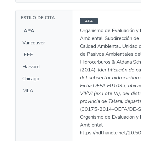
ESTILO DE CITA
APA
Organismo de Evaluación y F
APA
Ambiental. Subdirección de 
Vancouver
Calidad Ambiental. Unidad d
de Pasivos Ambientales de
IEEE
Hidrocarburos & Aldana Schw
Harvard
(2014).
Identificación de p
del subsector hidrocarburo
Chicago
Ficha OEFA F01093, ubicad
MLA
VII/VI (ex Lote VI), del dist
provincia de Talara, depar
(00175-2014-OEFA/DE-S
Organismo de Evaluación y F
Ambiental.
https://hdl.handle.net/20