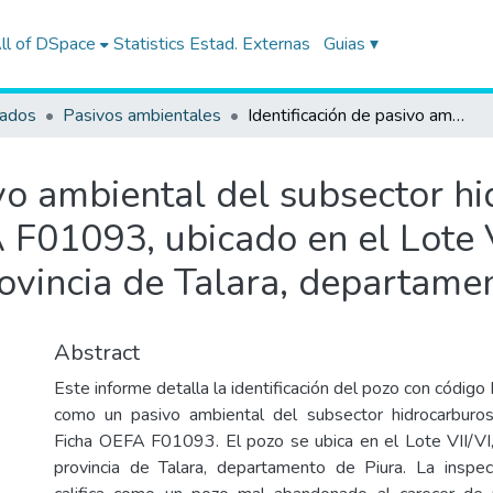
ll of DSpace
Statistics
Estad. Externas
Guias ▾
tados
Pasivos ambientales
Identificación de pasivo ambiental del subsector hidrocarburos, con código de Ficha OEFA F01093, ubicado en el Lote VII/VI (ex Lote VI), del distrito de Lobitos, provincia de Talara, departamento de Piura
ivo ambiental del subsector h
F01093, ubicado en el Lote VI
provincia de Talara, departame
Abstract
Este informe detalla la identificación del pozo con có
como un pasivo ambiental del subsector hidrocarburos,
Ficha OEFA F01093. El pozo se ubica en el Lote VII/VI, 
provincia de Talara, departamento de Piura. La inspe