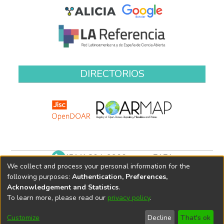
DIRECTORIOS
(511) 204-9900 anexo 7171
We collect and process your personal information for the
biblioteca@oefa.gob.pe
following purposes:
Authentication, Preferences,
Acknowledgement and Statistics
.
To learn more, please read our
privacy policy
.
Customize
Decline
That's ok