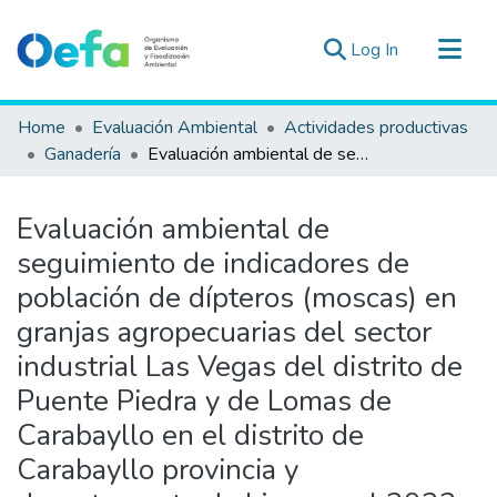
(current)
Log In
Communities & Collections
Home
Evaluación Ambiental
Actividades productivas
All of DSpace
Ganadería
Evaluación ambiental de seguimiento de indicadores de población de dípteros (moscas) en granjas agropecuarias del sector industrial Las Vegas del distrito de Puente Piedra y de Lomas de Carabayllo en el distrito de Carabayllo provincia y departamento de Lima en el 2022
Statistics
Estad. Externas
Evaluación ambiental de
Guias ▾
seguimiento de indicadores de
población de dípteros (moscas) en
granjas agropecuarias del sector
industrial Las Vegas del distrito de
Puente Piedra y de Lomas de
Carabayllo en el distrito de
Carabayllo provincia y