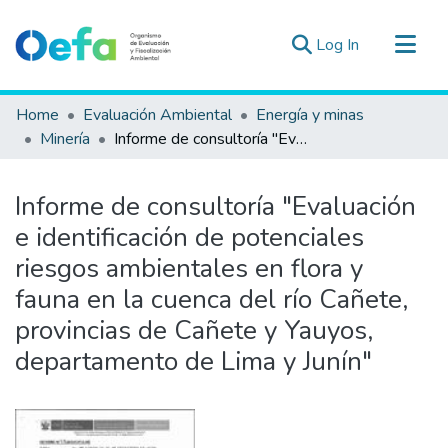
(current)
Log In
Communities & Collections
Home
Evaluación Ambiental
Energía y minas
All of DSpace
Minería
Informe de consultoría "Evaluación e identificación de potenciales riesgos ambientales en flora y fauna en la cuenca del río Cañete, provincias de Cañete y Yauyos, departamento de Lima y Junín"
Statistics
Estad. Externas
Informe de consultoría "Evaluación
Guias ▾
e identificación de potenciales
riesgos ambientales en flora y
fauna en la cuenca del río Cañete,
provincias de Cañete y Yauyos,
departamento de Lima y Junín"