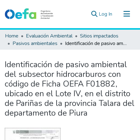
(current)
Log In
Communities & Collections
Home
Evaluación Ambiental
Sitios impactados
All of DSpace
Pasivos ambientales
Identificación de pasivo ambiental del subsector hidrocarburos con código de Ficha OEFA F01882, ubicado en el Lote IV, en el distrito de Pariñas de la provincia Talara del departamento de Piura
Statistics
Estad. Externas
Identificación de pasivo ambiental
Guias ▾
del subsector hidrocarburos con
código de Ficha OEFA F01882,
ubicado en el Lote IV, en el distrito
de Pariñas de la provincia Talara del
departamento de Piura