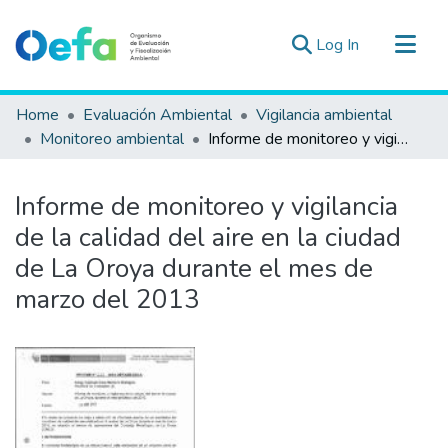
(current)
Log In
Communities & Collections
Home
Evaluación Ambiental
Vigilancia ambiental
All of DSpace
Monitoreo ambiental
Informe de monitoreo y vigilancia de la calidad del aire en la ciudad de La Oroya durante el mes de marzo del 2013
Statistics
Estad. Externas
Informe de monitoreo y vigilancia
Guias ▾
de la calidad del aire en la ciudad
de La Oroya durante el mes de
marzo del 2013