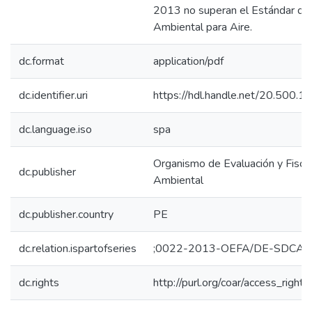
2013 no superan el Estándar de
Ambiental para Aire.
dc.format
application/pdf
dc.identifier.uri
https://hdl.handle.net/20.500.
dc.language.iso
spa
Organismo de Evaluación y Fiscal
dc.publisher
Ambiental
dc.publisher.country
PE
dc.relation.ispartofseries
;0022-2013-OEFA/DE-SDCA
dc.rights
http://purl.org/coar/access_right/