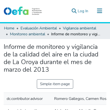
(current)
Log In
Communities & Collections
Home
Evaluación Ambiental
Vigilancia ambiental
All of DSpace
Monitoreo ambiental
Informe de monitoreo y vigilancia de la calidad del aire en la ciudad de La Oroya durante el mes de marzo del 2013
Statistics
Informe de monitoreo y vigilancia
Estad. Externas
de la calidad del aire en la ciudad
Guias ▾
de La Oroya durante el mes de
marzo del 2013
Simple item page
dc.contributor.advisor
Romero Gallegos, Carmen Rosa