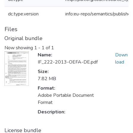
dc.type.version
info:eu-repo/semantics/publishe
Files
Original bundle
Now showing
1 - 1 of 1
Name:
Down
IF_222-2013-OEFA-DE.pdf
load
Size:
7.82 MB
Format:
Adobe Portable Document
Format
Description:
License bundle