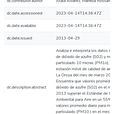
dc.contributor.author
Atala Alvarez, Mariella Rossana
dc.date.accessioned
2023-04-14T14:36:47Z
dc.date.available
2023-04-14T14:36:47Z
dc.date.issued
2013-04-29
Analiza e interpreta los datos re
de dióxido de azufre (S02) y mat
particulado 10 micras (PM1o), en
estación móvil de calidad de aire
La Oroya del mes de marzo 201
Encuentra que valores promedio d
dc.description.abstract
dióxido de azufre (S02) en el m
2013 superan el Estándar de Ca
Ambiental para Aire en un 55%.
valores promedio diario para mat
particulado (PM10 ) en el mes d