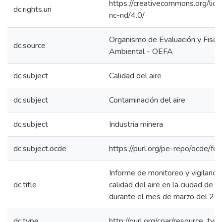
https://creativecommons.org/lic
dc.rights.uri
nc-nd/4.0/
Organismo de Evaluación y Fiscal
dc.source
Ambiental - OEFA
dc.subject
Calidad del aire
dc.subject
Contaminación del aire
dc.subject
Industria minera
dc.subject.ocde
https://purl.org/pe-repo/ocde/fo
Informe de monitoreo y vigilancia
dc.title
calidad del aire en la ciudad de 
durante el mes de marzo del 20
dc.type
http://purl.org/coar/resource_typ