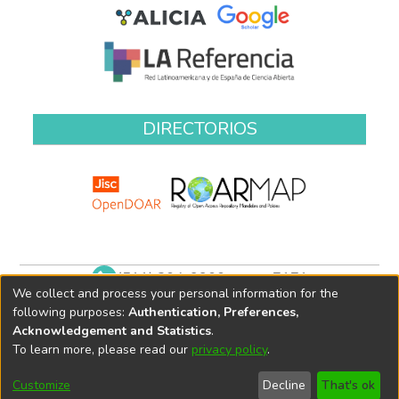
DIRECTORIOS
(511) 204-9900 anexo 7171
We collect and process your personal information for the
biblioteca@oefa.gob.pe
following purposes:
Authentication, Preferences,
Acknowledgement and Statistics
.
To learn more, please read our
privacy policy
.
Customize
Decline
That's ok