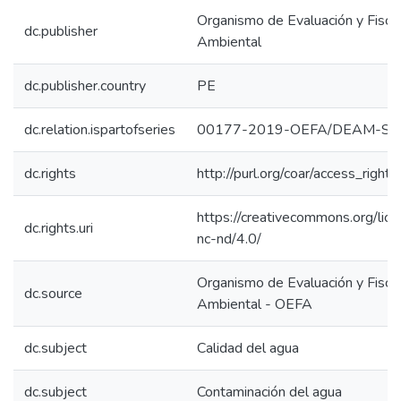
Organismo de Evaluación y Fiscal
dc.publisher
Ambiental
dc.publisher.country
PE
dc.relation.ispartofseries
00177-2019-OEFA/DEAM-ST
dc.rights
http://purl.org/coar/access_right/
https://creativecommons.org/lic
dc.rights.uri
nc-nd/4.0/
Organismo de Evaluación y Fiscal
dc.source
Ambiental - OEFA
dc.subject
Calidad del agua
dc.subject
Contaminación del agua