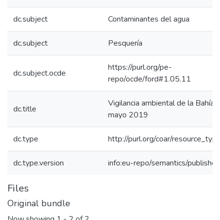
dc.subject
Contaminantes del agua
dc.subject
Pesquería
https://purl.org/pe-
dc.subject.ocde
repo/ocde/ford#1.05.11
Vigilancia ambiental de la Bahía E
dc.title
mayo 2019
dc.type
http://purl.org/coar/resource_typ
dc.type.version
info:eu-repo/semantics/publishe
Files
Original bundle
Now showing
1 - 2 of 2