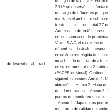
del agua de la bahía El Ferrol e
2019 se observó una afectación
descarga de efluentes pesquero
matriz en el ambiente submareal
frente a la zona industrial 27 de 
Además, se detectó la presencia
emisor submarino de propiedad d
Vlacar S.A.C. el cual viene desca
efluentes industriales pesqueros 
en un área restringida de la bahía 
no actuando de acuerdo a lo est
dc.description.abstract
en su Instrumentó de Gestión A
(PACPE individual). Contiene los
siguientes anexos: Anexo 1. Ma
ubicación.-- Anexo 2. Mapa de ub
de administrados.-- Anexo 3. Ma
puntos de monitoreo de calidad 
- Anexo 4. Mapa de los puntos 
monitoreo de calidad de sedimen