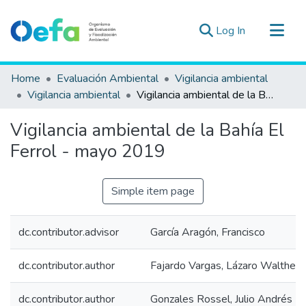
(current)
Log In
Communities & Collections
Home
Evaluación Ambiental
Vigilancia ambiental
All of DSpace
Vigilancia ambiental
Vigilancia ambiental de la Bahía El Ferrol - mayo 2019
Statistics
Vigilancia ambiental de la Bahía El
Estad. Externas
Ferrol - mayo 2019
Guias ▾
Simple item page
dc.contributor.advisor
García Aragón, Francisco
dc.contributor.author
Fajardo Vargas, Lázaro Walther
dc.contributor.author
Gonzales Rossel, Julio Andrés