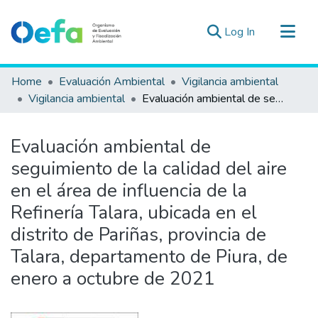
(current)
Log In
Communities & Collections
Home
Evaluación Ambiental
Vigilancia ambiental
All of DSpace
Vigilancia ambiental
Evaluación ambiental de seguimiento de la calidad del aire en el área de influencia de la Refinería Talara, ubicada en el distrito de Pariñas, provincia de Talara, departamento de Piura, de enero a octubre de 2021
Statistics
Estad. Externas
Evaluación ambiental de
Guias ▾
seguimiento de la calidad del aire
en el área de influencia de la
Refinería Talara, ubicada en el
distrito de Pariñas, provincia de
Talara, departamento de Piura, de
enero a octubre de 2021