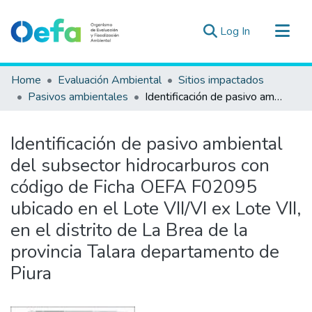
(current)
Log In
Communities & Collections
Home
Evaluación Ambiental
Sitios impactados
All of DSpace
Pasivos ambientales
Identificación de pasivo ambiental del subsector hidrocarburos con código de Ficha OEFA F02095 ubicado en el Lote VII/VI ex Lote VII, en el distrito de La Brea de la provincia Talara departamento de Piura
Statistics
Estad. Externas
Identificación de pasivo ambiental
Guias ▾
del subsector hidrocarburos con
código de Ficha OEFA F02095
ubicado en el Lote VII/VI ex Lote VII,
en el distrito de La Brea de la
provincia Talara departamento de
Piura