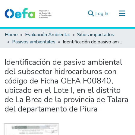
(current)
Log In
Communities & Collections
Home
Evaluación Ambiental
Sitios impactados
All of DSpace
Pasivos ambientales
Identificación de pasivo ambiental del subsector hidrocarburos con código de Ficha OEFA F00840, ubicado en el Lote I, en el distrito de La Brea de la provincia de Talara del departamento de Piura
Statistics
Estad. Externas
Identificación de pasivo ambiental
Guias ▾
del subsector hidrocarburos con
código de Ficha OEFA F00840,
ubicado en el Lote I, en el distrito
de La Brea de la provincia de Talara
del departamento de Piura