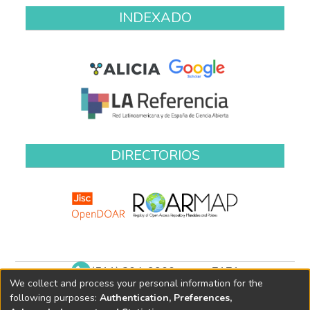
INDEXADO
DIRECTORIOS
(511) 204-9900 anexo 7171
We collect and process your personal information for the
biblioteca@oefa.gob.pe
following purposes:
Authentication, Preferences,