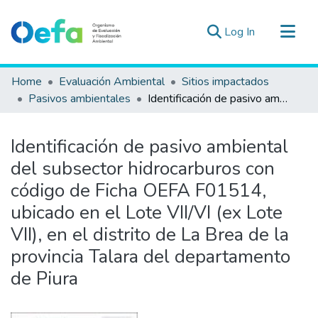
(current)
Log In
Communities & Collections
Home
Evaluación Ambiental
Sitios impactados
All of DSpace
Pasivos ambientales
Identificación de pasivo ambiental del subsector hidrocarburos con código de Ficha OEFA F01514, ubicado en el Lote VII/VI (ex Lote VII), en el distrito de La Brea de la provincia Talara del departamento de Piura
Statistics
Estad. Externas
Identificación de pasivo ambiental
Guias ▾
del subsector hidrocarburos con
código de Ficha OEFA F01514,
ubicado en el Lote VII/VI (ex Lote
VII), en el distrito de La Brea de la
provincia Talara del departamento
de Piura