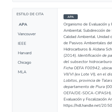
ESTILO DE CITA
APA
Organismo de Evaluación y F
APA
Ambiental. Subdirección de 
Vancouver
Calidad Ambiental. Unidad d
de Pasivos Ambientales de
IEEE
Hidrocarburos & Aldana Schw
Harvard
(2014).
Identificación de p
del subsector hidrocarburo
Chicago
Ficha OEFA F00942, ubicad
MLA
VII/VI (ex Lote VI), en el di
Lobitos, provincia de Talar
departamento de Piura
(00
OEFA/DE-SDCA-CIPASH). 
Evaluación y Fiscalización A
https://hdl.handle.net/20