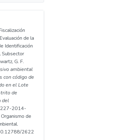
iscalización
Evaluación de la
e Identificación
l Subsector
artz, G. F.
asivo ambiental
s con código de
o en el Lote
strito de
a del
227-2014-
Organismo de
mbiental.
.500.12788/2622