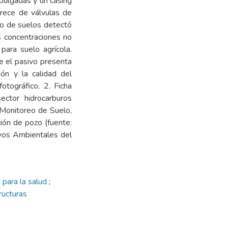
pulgadas y un casing
arece de válvulas de
eo de suelos detectó
s concentraciones no
ara suelo agrícola.
ue el pasivo presenta
ión y la calidad del
otográfico, 2. Ficha
ector hidrocarburos
 Monitoreo de Suelo,
ción de pozo (fuente:
ivos Ambientales del
 para la salud
;
ructuras