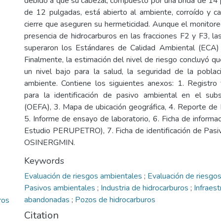
debido a que su cabezal, compuesto por una brida de 14 
de 12 pulgadas, está abierto al ambiente, corroído y c
cierre que aseguren su hermeticidad. Aunque el monitor
presencia de hidrocarburos en las fracciones F2 y F3, la
superaron los Estándares de Calidad Ambiental (ECA) p
Finalmente, la estimación del nivel de riesgo concluyó q
un nivel bajo para la salud, la seguridad de la poblac
ambiente. Contiene los siguientes anexos: 1. Registro f
para la identificación de pasivo ambiental en el subs
(OEFA), 3. Mapa de ubicación geográfica, 4. Reporte de
5. Informe de ensayo de laboratorio, 6. Ficha de informa
Estudio PERUPETRO), 7. Ficha de identificación de Pas
OSINERGMIN.
Keywords
Evaluación de riesgos ambientales
;
Evaluación de riesgos
Pasivos ambientales
;
Industria de hidrocarburos
;
Infraest
abandonadas
;
Pozos de hidrocarburos
ros
Citation