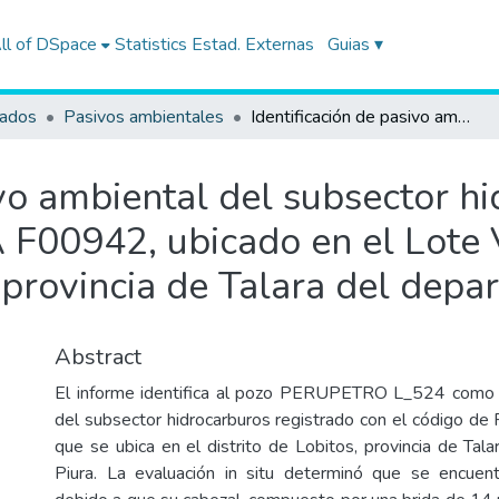
ll of DSpace
Statistics
Estad. Externas
Guias ▾
tados
Pasivos ambientales
Identificación de pasivo ambiental del subsector hidrocarburos con código de Ficha OEFA F00942, ubicado en el Lote VII/VI (ex Lote VI), en el distrito de Lobitos, provincia de Talara del departamento de Piura
ivo ambiental del subsector h
F00942, ubicado en el Lote VI
s, provincia de Talara del dep
Abstract
El informe identifica al pozo PERUPETRO L_524 como 
del subsector hidrocarburos registrado con el código 
que se ubica en el distrito de Lobitos, provincia de Tal
Piura. La evaluación in situ determinó que se encue