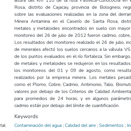
altura del Km 110 de la ruta Pativilca-Conococha en 
Rosa, distrito de Cajacay, provincia de Bolognesi, re
sobre las evaluaciones realizadas en la zona del derr
Minera Antamina en el Caserío de Santa Rosa, distr
metales y metaloides encontrados en suelo con mayor 
monitoreo del 26 de julio de 2012 fueron cadmio, cobre, 
Los resultados del monitoreo realizado el 26 de julio, i
de minerales afectó los suelos cercanos a la válvula V
de los puntos evaluados en el río fortaleza. Sin embargo
de metales y metaloides se redujeron en los resultado
los monitoreos del 01 y 09 de agosto, como resulta
realizados por la empresa minera. Los metales pesad
como el Plomo, Cobre, Cadmio, Antimonio, Talio, Bismut
valores por debajo de los Criterios de Calidad Ambient
para promedios de 24 horas, y en algunos parámetr
cadmio están por debajo del límite de cuantificación.
Keywords
tal
Contaminación del agua
;
Calidad del aire
;
Sedimentos
;
I