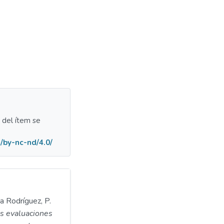
a del ítem se
/by-nc-nd/4.0/
a Rodríguez, P.
as evaluaciones