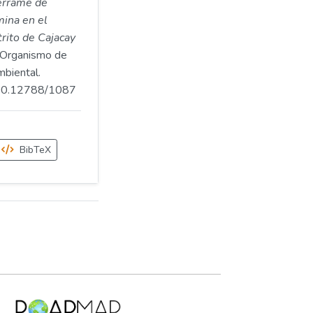
derrame de
mina en el
trito de Cajacay
Organismo de
mbiental.
.500.12788/1087
BibTeX