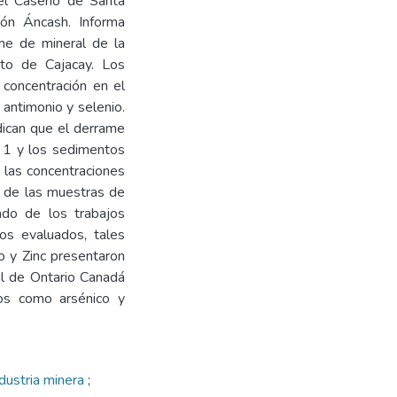
el Caserío de Santa
gión Áncash. Informa
ame de mineral de la
ito de Cajacay. Los
concentración en el
antimonio y selenio.
ndican que el derrame
S 1 y los sedimentos
, las concentraciones
s de las muestras de
do de los trabajos
os evaluados, tales
o y Zinc presentaron
al de Ontario Canadá
os como arsénico y
ndustria minera
;