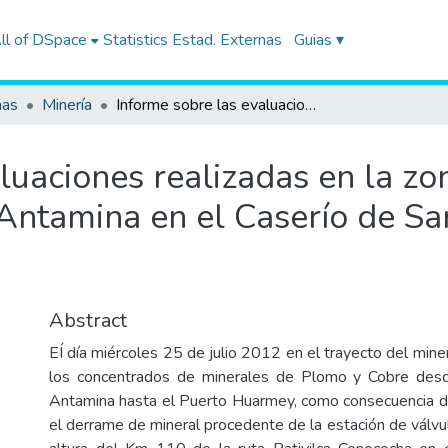
ll of DSpace
Statistics
Estad. Externas
Guias ▾
nas
Minería
Informe sobre las evaluaciones realizadas en la zona del derrame de mineral de la Minera Antamina en el Caserío de Santa Rosa, distrito de Cajacay
luaciones realizadas en la z
Antamina en el Caserío de San
Abstract
EÍ día miércoles 25 de julio 2012 en el trayecto del min
los concentrados de minerales de Plomo y Cobre des
Antamina hasta el Puerto Huarmey, como consecuencia de
el derrame de mineral procedente de la estación de válvu