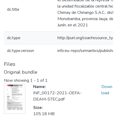
el desembalse de la represa Tu
la unidad fiscalizable central hidr
dc.title
Chimay de Chinango S.A.C., distri
Monobamba, provincia Jauja, de
Junín, en el 2021
dc.type
http://purl.org/coar/resource_typ
dc.type.version
info:eu-repo/semantics/publishe
Files
Original bundle
Now showing
1 - 1 of 1
Name:
Down
INF_00172-2021-OEFA-
load
DEAM-STEC.pdf
Size:
105.18 MB