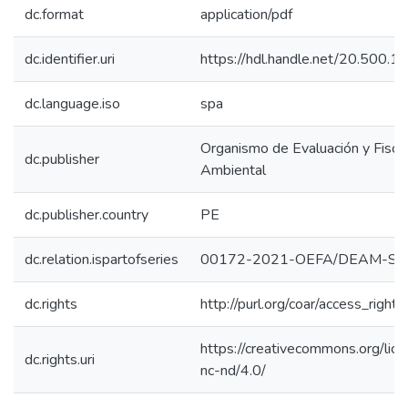
dc.format
application/pdf
dc.identifier.uri
https://hdl.handle.net/20.500.
dc.language.iso
spa
Organismo de Evaluación y Fiscal
dc.publisher
Ambiental
dc.publisher.country
PE
dc.relation.ispartofseries
00172-2021-OEFA/DEAM-ST
dc.rights
http://purl.org/coar/access_right/
https://creativecommons.org/lic
dc.rights.uri
nc-nd/4.0/