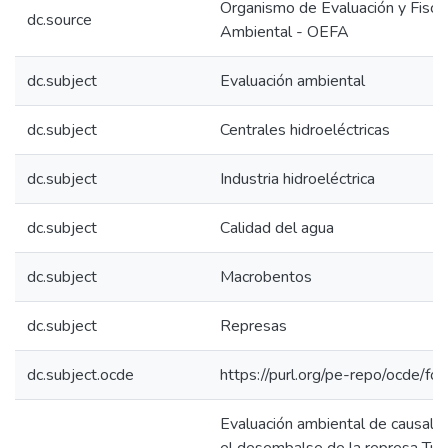
Organismo de Evaluación y Fiscal
dc.source
Ambiental - OEFA
dc.subject
Evaluación ambiental
dc.subject
Centrales hidroeléctricas
dc.subject
Industria hidroeléctrica
dc.subject
Calidad del agua
dc.subject
Macrobentos
dc.subject
Represas
dc.subject.ocde
https://purl.org/pe-repo/ocde/fo
Evaluación ambiental de causali