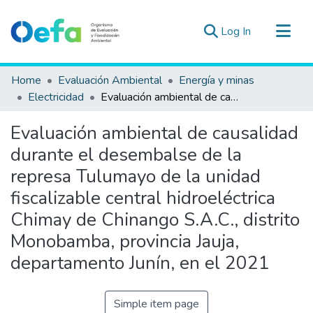
(current)
Log In
Communities & Collections
Home
Evaluación Ambiental
Energía y minas
All of DSpace
Electricidad
Evaluación ambiental de causalidad durante el desembalse de la represa Tulumayo de la unidad fiscalizable central hidroeléctrica Chimay de Chinango S.A.C., distrito Monobamba, provincia Jauja, departamento Junín, en el 2021
Statistics
Evaluación ambiental de causalidad
Estad. Externas
durante el desembalse de la
Guias ▾
represa Tulumayo de la unidad
fiscalizable central hidroeléctrica
Chimay de Chinango S.A.C., distrito
Monobamba, provincia Jauja,
departamento Junín, en el 2021
Simple item page