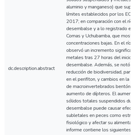
aluminio y manganeso) que super
límites establecidos por los ECA
2017; en comparación con el río 
desembalse y a lo registrado en 
Comas y Uchubamba, que mostr
concentraciones bajas. En el río
observó un incremento significat
metales tras 27 horas del inicio 
desembalse. Además, se notó u
dc.description.abstract
reducción de biodiversidad, part
en el perifiton, y cambios en la 
de macroinvertebrados bentónico
aumento de dípteros. El aument
sólidos totales suspendidos dura
desembalse puede causar efect
subletales en peces como estré
fisiológico y afectar su alimentaci
informe contiene los siguientes 