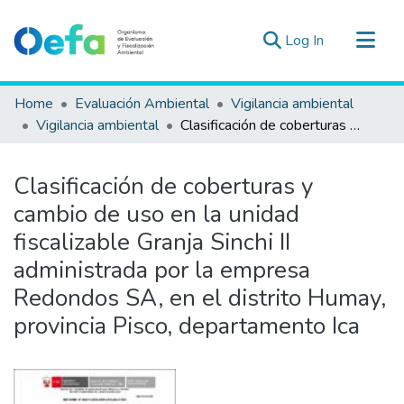
(current)
Log In
Communities & Collections
Home
Evaluación Ambiental
Vigilancia ambiental
All of DSpace
Vigilancia ambiental
Clasificación de coberturas y cambio de uso en la unidad fiscalizable Granja Sinchi II administrada por la empresa Redondos SA, en el distrito Humay, provincia Pisco, departamento Ica
Statistics
Estad. Externas
Clasificación de coberturas y
Guias ▾
cambio de uso en la unidad
fiscalizable Granja Sinchi II
administrada por la empresa
Redondos SA, en el distrito Humay,
provincia Pisco, departamento Ica