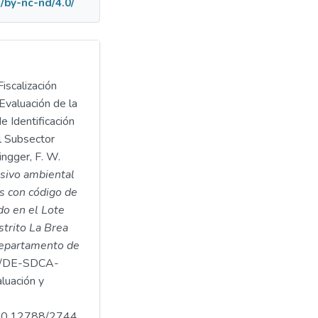
/by-nc-nd/4.0/
iscalización
Evaluación de la
e Identificación
l Subsector
ngger, F. W.
asivo ambiental
s con código de
o en el Lote
istrito La Brea
 departamento de
/DE-SDCA-
luación y
.500.12788/2744