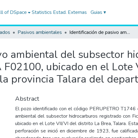
ll of DSpace
Statistics
Estad. Externas
Guias ▾
tados
Pasivos ambientales
Identificación de pasivo ambiental del subsector hidrocarburos con código de Ficha OEFA F02100, ubicado en el Lote VII/VI (ex Lote VII), en el distrito La Brea de la provincia Talara del departamento de Piura
ivo ambiental del subsector h
F02100, ubicado en el Lote VI
e la provincia Talara del depa
Abstract
El pozo identificado con el código PERUPETRO T1746 c
ambiental del subsector hidrocarburos registrado con 
ubicado en el Lote VII/VI del distrito La Brea, Talara. Esta
perforación se inició en diciembre de 1923, fue calific