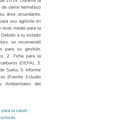
 de 2014. Durante la
 de cierre hermético
u área circundante,
ara uso agrícola en
n nivel medio para la
l. Debido a su estado
ntes, se recomendó
es para su gestión.
co, 2. Ficha para la
ocarburos (OEFA), 3.
de Suelo, 5. Informe
ozo (Fuente: Estudio
s Ambientales del
 para la salud
;
ructuras