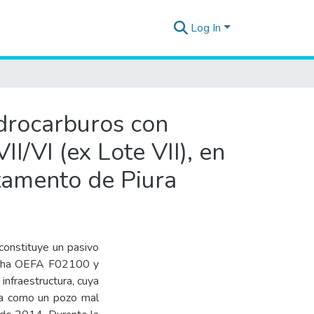
Log In
idrocarburos con
I/VI (ex Lote VII), en
rtamento de Piura
onstituye un pasivo
Ficha OEFA F02100 y
 infraestructura, cuya
ada como un pozo mal