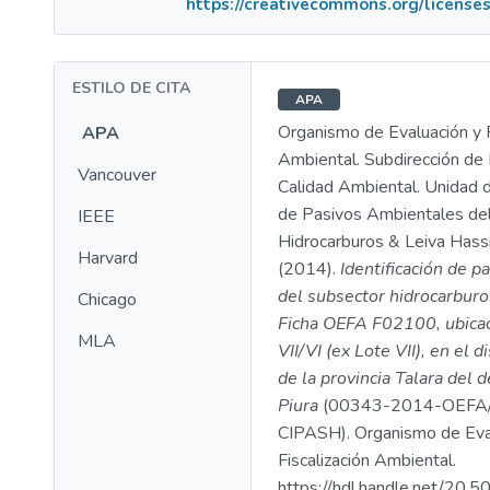
https://creativecommons.org/licenses
ESTILO DE CITA
APA
Organismo de Evaluación y F
APA
Ambiental. Subdirección de 
Vancouver
Calidad Ambiental. Unidad d
de Pasivos Ambientales de
IEEE
Hidrocarburos & Leiva Hassi
Harvard
(2014).
Identificación de p
del subsector hidrocarburo
Chicago
Ficha OEFA F02100, ubicad
MLA
VII/VI (ex Lote VII), en el d
de la provincia Talara del
Piura
(00343-2014-OEFA
CIPASH). Organismo de Eva
Fiscalización Ambiental.
https://hdl.handle.net/20