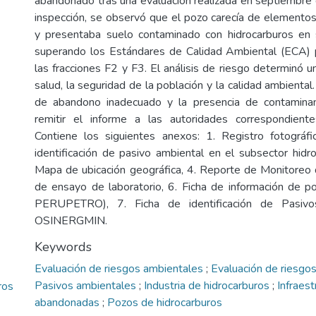
abandonado tras una evaluación realizada en septiembre
inspección, se observó que el pozo carecía de elementos
y presentaba suelo contaminado con hidrocarburos en s
superando los Estándares de Calidad Ambiental (ECA) p
las fracciones F2 y F3. El análisis de riesgo determinó u
salud, la seguridad de la población y la calidad ambienta
de abandono inadecuado y la presencia de contamina
remitir el informe a las autoridades correspondient
Contiene los siguientes anexos: 1. Registro fotográfi
identificación de pasivo ambiental en el subsector hidr
Mapa de ubicación geográfica, 4. Reporte de Monitoreo 
de ensayo de laboratorio, 6. Ficha de información de p
PERUPETRO), 7. Ficha de identificación de Pasivo
OSINERGMIN.
Keywords
Evaluación de riesgos ambientales
;
Evaluación de riesgos
Pasivos ambientales
;
Industria de hidrocarburos
;
Infraest
ros
abandonadas
;
Pozos de hidrocarburos