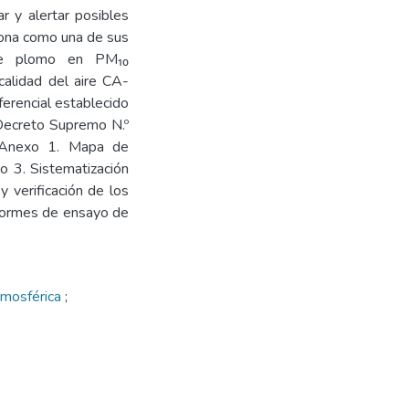
ar y alertar posibles
ciona como una de sus
 de plomo en PM₁₀
 calidad del aire CA-
ferencial establecido
Decreto Supremo N.º
 Anexo 1. Mapa de
o 3. Sistematización
y verificación de los
nformes de ensayo de
tmosférica
;