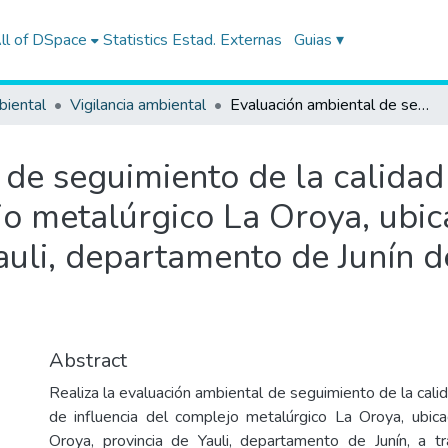
ll of DSpace
Statistics
Estad. Externas
Guias ▾
biental
Vigilancia ambiental
Evaluación ambiental de seguimiento de la calidad del aire en el área de influencia del complejo metalúrgico La Oroya, ubicada en el distrito La Oroya, provincia de Yauli, departamento de Junín de enero a octubre de 2020
de seguimiento de la calidad 
jo metalúrgico La Oroya, ubica
auli, departamento de Junín d
Abstract
Realiza la evaluación ambiental de seguimiento de la calid
de influencia del complejo metalúrgico La Oroya, ubica
Oroya, provincia de Yauli, departamento de Junín, a t