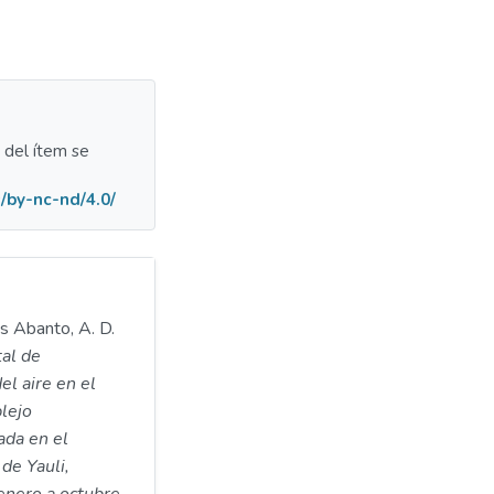
a del ítem se
/by-nc-nd/4.0/
os Abanto, A. D.
al de
el aire en el
plejo
ada en el
 de Yauli,