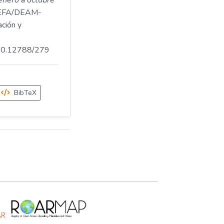
enero a octubre
EFA/DEAM-
ción y
.500.12788/279
BibTeX