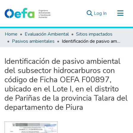
(current)
Log In
Communities & Collections
Home
Evaluación Ambiental
Sitios impactados
All of DSpace
Pasivos ambientales
Identificación de pasivo ambiental del subsector hidrocarburos con código de Ficha OEFA F00897, ubicado en el Lote I, en el distrito de Pariñas de la provincia Talara del departamento de Piura
Statistics
Estad. Externas
Identificación de pasivo ambiental
Guias ▾
del subsector hidrocarburos con
código de Ficha OEFA F00897,
ubicado en el Lote I, en el distrito
de Pariñas de la provincia Talara del
departamento de Piura