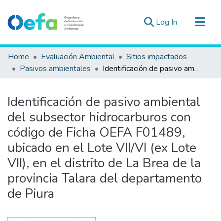
(current)
Log In
Communities & Collections
Home
Evaluación Ambiental
Sitios impactados
All of DSpace
Pasivos ambientales
Identificación de pasivo ambiental del subsector hidrocarburos con código de Ficha OEFA F01489, ubicado en el Lote VII/VI (ex Lote VII), en el distrito de La Brea de la provincia Talara del departamento de Piura
Statistics
Estad. Externas
Identificación de pasivo ambiental
Guias ▾
del subsector hidrocarburos con
código de Ficha OEFA F01489,
ubicado en el Lote VII/VI (ex Lote
VII), en el distrito de La Brea de la
provincia Talara del departamento
de Piura