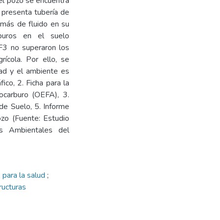
el pozo se encuentra
 presenta tubería de
emás de fluido en su
rburos en el suelo
 F3 no superaron los
ícola. Por ello, se
dad y el ambiente es
ico, 2. Ficha para la
rocarburo (OEFA), 3.
de Suelo, 5. Informe
ozo (Fuente: Estudio
s Ambientales del
 para la salud
;
ructuras