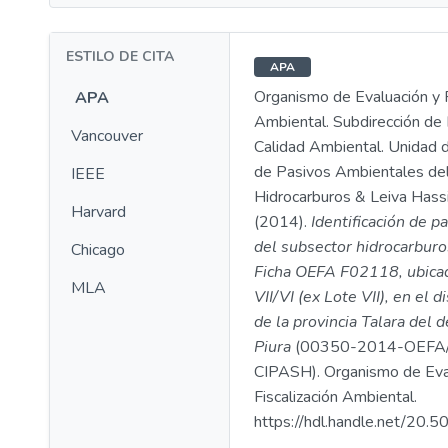
ESTILO DE CITA
APA
Organismo de Evaluación y F
APA
Ambiental. Subdirección de 
Vancouver
Calidad Ambiental. Unidad d
de Pasivos Ambientales de
IEEE
Hidrocarburos & Leiva Hassi
Harvard
(2014).
Identificación de p
del subsector hidrocarburo
Chicago
Ficha OEFA F02118, ubicad
MLA
VII/VI (ex Lote VII), en el d
de la provincia Talara del
Piura
(00350-2014-OEFA
CIPASH). Organismo de Eva
Fiscalización Ambiental.
https://hdl.handle.net/20