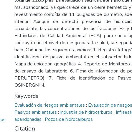
total de 2285 pies. La evaluación técnica determinó que 
mal abandonado, ya que carece de un cierre hermético y
revestimiento corroída de 11 pulgadas de diámetro, ad
interior. Aunque se detectó presencia de hidroca
circundante, las concentraciones de las fracciones F2 y
Estándares de Calidad Ambiental (ECA) para suelo agr
concluyó que el nivel de riesgo para la salud, la seguri
bajo. Contiene los siguientes anexos: 1. Registro fotográf
identificación de pasivo ambiental en el subsector hid
Mapa de ubicación geográfica, 4. Reporte de Monitoreo 
de ensayo de laboratorio, 6. Ficha de información de p
PERUPETRO), 7. Ficha de identificación de Pasivo
OSINERGMIN.
Keywords
Evaluación de riesgos ambientales
;
Evaluación de riesgos
Pasivos ambientales
;
Industria de hidrocarburos
;
Infraest
abandonadas
;
Pozos de hidrocarburos
ros
Citation