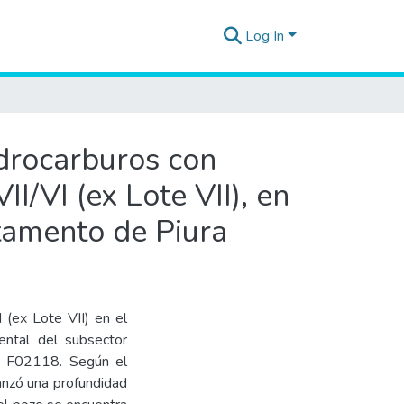
Log In
idrocarburos con
I/VI (ex Lote VII), en
rtamento de Piura
(ex Lote VII) en el
iental del subsector
FA F02118. Según el
anzó una profundidad