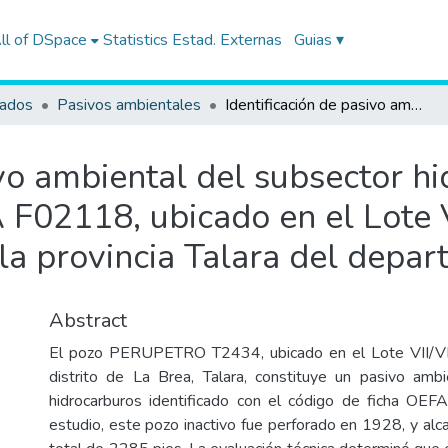
ll of DSpace
Statistics
Estad. Externas
Guias ▾
tados
Pasivos ambientales
Identificación de pasivo ambiental del subsector hidrocarburos con código de Ficha OEFA F02118, ubicado en el Lote VII/VI (ex Lote VII), en el distrito La Brea de la provincia Talara del departamento de Piura
ivo ambiental del subsector h
F02118, ubicado en el Lote VI
e la provincia Talara del depa
Abstract
El pozo PERUPETRO T2434, ubicado en el Lote VII/VI 
distrito de La Brea, Talara, constituye un pasivo amb
hidrocarburos identificado con el código de ficha OE
estudio, este pozo inactivo fue perforado en 1928, y alc