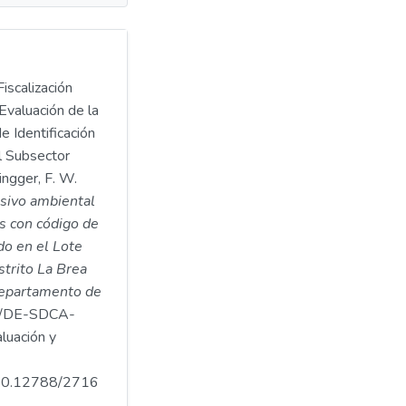
iscalización
Evaluación de la
e Identificación
l Subsector
ngger, F. W.
asivo ambiental
s con código de
o en el Lote
istrito La Brea
 departamento de
/DE-SDCA-
luación y
.500.12788/2716