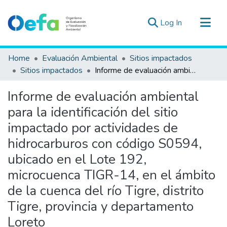
(current)
Log In
Communities & Collections
Home
Evaluación Ambiental
Sitios impactados
All of DSpace
Sitios impactados
Informe de evaluación ambiental para la identificación del sitio impactado por actividades de hidrocarburos con código S0594, ubicado en el Lote 192, microcuenca TIGR-14, en el ámbito de la cuenca del río Tigre, distrito Tigre, provincia y departamento Loreto
Statistics
Informe de evaluación ambiental
Estad. Externas
para la identificación del sitio
Guias ▾
impactado por actividades de
hidrocarburos con código S0594,
ubicado en el Lote 192,
microcuenca TIGR-14, en el ámbito
de la cuenca del río Tigre, distrito
Tigre, provincia y departamento
Loreto