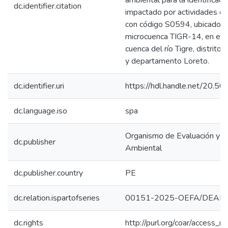
ambiental para la identificació
dc.identifier.citation
impactado por actividades de
con código S0594, ubicado e
microcuenca TIGR-14, en el á
cuenca del río Tigre, distrito T
y departamento Loreto.
dc.identifier.uri
https://hdl.handle.net/20.
dc.language.iso
spa
Organismo de Evaluación y Fi
dc.publisher
Ambiental
dc.publisher.country
PE
dc.relation.ispartofseries
00151-2025-OEFA/DEAM
dc.rights
http://purl.org/coar/access_ri