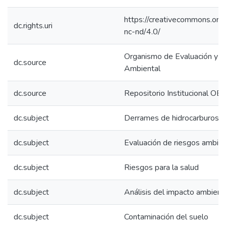
https://creativecommons.org/
dc.rights.uri
nc-nd/4.0/
Organismo de Evaluación y Fi
dc.source
Ambiental
dc.source
Repositorio Institucional OE
dc.subject
Derrames de hidrocarburos
dc.subject
Evaluación de riesgos ambie
dc.subject
Riesgos para la salud
dc.subject
Análisis del impacto ambient
dc.subject
Contaminación del suelo