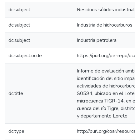
dc.subject
Residuos sólidos industriales
dc.subject
Industria de hidrocarburos
dc.subject
Industria petrolera
dc.subject.ocde
https://purl.org/pe-repo/ocd
Informe de evaluación ambien
identificación del sitio impac
actividades de hidrocarburos
dc.title
S0594, ubicado en el Lote 1
microcuenca TIGR-14, en el á
cuenca del río Tigre, distrito T
y departamento Loreto
dc.type
http://purl.org/coar/resource