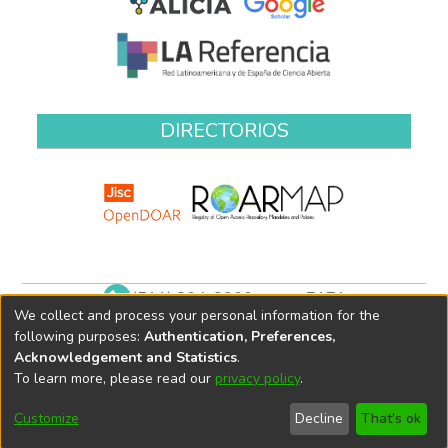
DIRECTORIOS
(511) 204-9900 anexo 7171
We collect and process your personal information for the
biblioteca@oefa.gob.pe
following purposes:
Authentication, Preferences,
Acknowledgement and Statistics
.
To learn more, please read our
privacy policy
.
Customize
Decline
That's ok