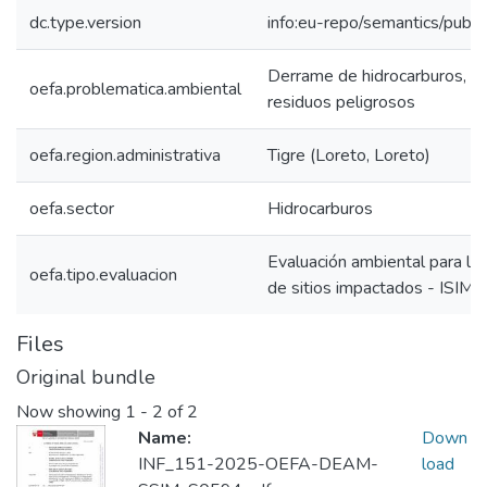
dc.type.version
info:eu-repo/semantics/publi
Derrame de hidrocarburos, ma
oefa.problematica.ambiental
residuos peligrosos
oefa.region.administrativa
Tigre (Loreto, Loreto)
oefa.sector
Hidrocarburos
Evaluación ambiental para la i
oefa.tipo.evaluacion
de sitios impactados - ISIM
Files
Original bundle
Now showing
1 - 2 of 2
Name:
Down
INF_151-2025-OEFA-DEAM-
load