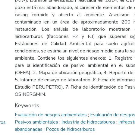
(ATA). Durante la evaluación realizada en 2014, el OE
pozo está mal abandonado, al carecer de elementos de c
casing corroído y abierto al ambiente. Asimismo, s
contaminado en un área de aproximadamente 200 m
instalación. Los análisis de laboratorio mostraron
hidrocarburos (fracciones F2 y F3) que superan sig
Estándares de Calidad Ambiental para suelo agríco
condiciones, se estima un nivel de riesgo medio para la sal
ambiente. Contiene los siguientes anexos: 1. Registro f
para la identificación de pasivo ambiental en el subs
(OEFA), 3. Mapa de ubicación geográfica, 4. Reporte de
5. Informe de ensayo de laboratorio, 6. Ficha de informa
Estudio PERUPETRO), 7. Ficha de identificación de Pas
OSINERGMIN.
Keywords
Evaluación de riesgos ambientales
;
Evaluación de riesgos
Pasivos ambientales
;
Industria de hidrocarburos
;
Infraest
ros
abandonadas
;
Pozos de hidrocarburos