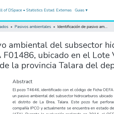
ll of DSpace
Statistics
Estad. Externas
Guias ▾
tados
Pasivos ambientales
Identificación de pasivo ambiental del subsector hidrocarburos con código de Ficha OEFA F01486, ubicado en el Lote VII/VI (ex Lote VII), en el distrito de La Brea de la provincia Talara del departamento de Piura
ivo ambiental del subsector h
F01486, ubicado en el Lote VI
a de la provincia Talara del d
Abstract
El pozo T4646, identificado con el código de Ficha OEF
un pasivo ambiental del subsector hidrocarburos ubicado 
el distrito de La Brea, Talara. Este pozo fue perfo
compañía IPCO y actualmente se encuentra en estado d