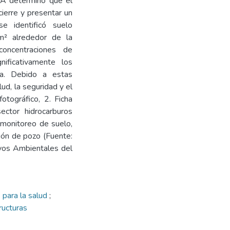
FA determinó que el
ierre y presentar un
e identificó suelo
² alrededor de la
 concentraciones de
nificativamente los
la. Debido a estas
ud, la seguridad y el
otográfico, 2. Ficha
ector hidrocarburos
 monitoreo de suelo,
ción de pozo (Fuente:
ivos Ambientales del
 para la salud
;
ructuras