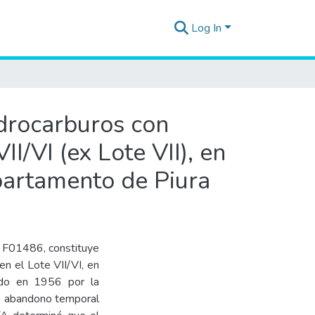
Log In
idrocarburos con
I/VI (ex Lote VII), en
epartamento de Piura
A F01486, constituye
en el Lote VII/VI, en
rado en 1956 por la
e abandono temporal