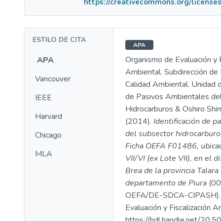
https://creativecommons.org/licenses
ESTILO DE CITA
APA
Organismo de Evaluación y F
APA
Ambiental. Subdirección de 
Vancouver
Calidad Ambiental. Unidad d
de Pasivos Ambientales de
IEEE
Hidrocarburos & Oshiro Shim
Harvard
(2014).
Identificación de p
del subsector hidrocarburo
Chicago
Ficha OEFA F01486, ubicad
MLA
VII/VI (ex Lote VII), en el d
Brea de la provincia Talara
departamento de Piura
(00
OEFA/DE-SDCA-CIPASH). 
Evaluación y Fiscalización A
https://hdl.handle.net/20