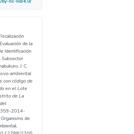
/by-nc-nd/4.0/
iscalización
Evaluación de la
e Identificación
l Subsector
abukuro, J. C.
asivo ambiental
s con código de
o en el Lote
istrito de La
 del
359-2014-
Organismo de
mbiental.
.500.12788/2705