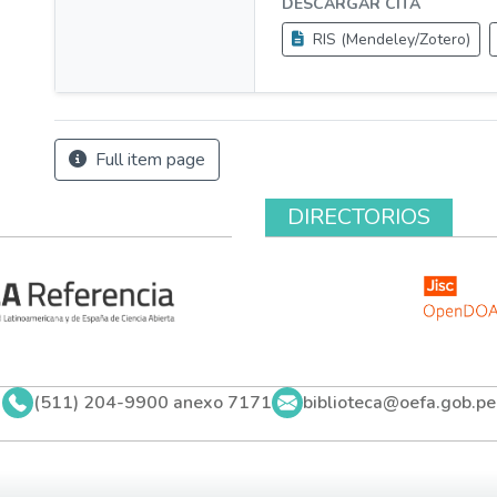
DESCARGAR CITA
RIS (Mendeley/Zotero)
Full item page
DIRECTORIOS
(511) 204-9900 anexo 7171
biblioteca@oefa.gob.pe