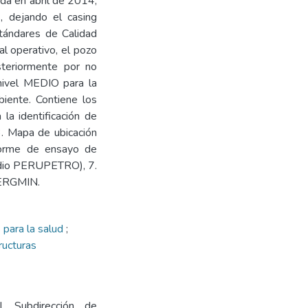
da en abril de 2014,
, dejando el casing
tándares de Calidad
al operativo, el pozo
teriormente por no
 nivel MEDIO para la
biente. Contiene los
 la identificación de
3. Mapa de ubicación
nforme de ensayo de
tudio PERUPETRO), 7.
NERGMIN.
 para la salud
;
ructuras
l. Subdirección de