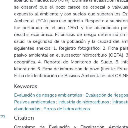
abandono inadecuado (ATA). Durante la evaluación realiza
se observó que el pozo carece de cabezal o válvulas
expuesto al ambiente y con suelos que superan los Es
Ambiental (ECA) para uso agrícola. Respecto a su histori
fue perforado en el año 1951 y fue abandonado pos
resultar económico. El análisis de riesgo determinó un
salud, la seguridad de la población y la calidad del am
siguientes anexos: 1. Registro fotográfico, 2. Ficha para
pasivo ambiental en el subsector hidrocarburo (OEFA), 
geográfica, 4. Reporte de Monitoreo de Suelo, 5. I
laboratorio, 6. Ficha de información de pozo (fuente: Es
Ficha de identificación de Pasivos Ambientales del OSI
Keywords
Evaluación de riesgos ambientales
;
Evaluación de riesgos
Pasivos ambientales
;
Industria de hidrocarburos
;
Infraest
abandonadas
;
Pozos de hidrocarburos
ros
Citation
Organismo de Evaluación y Fiscalización Ambienta