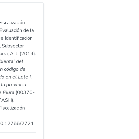
iscalización
Evaluación de la
e Identificación
l Subsector
ra, A. J. (2014).
biental del
n código de
 en el Lote I,
 la provincia
e Piura
(00370-
ASH).
iscalización
.500.12788/2721