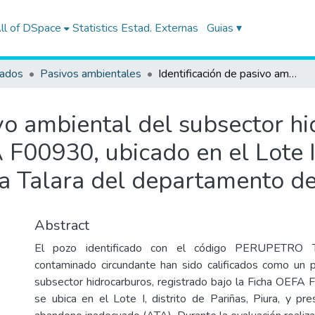
ll of DSpace
Statistics
Estad. Externas
Guias ▾
tados
Pasivos ambientales
Identificación de pasivo ambiental del subsector hidrocarburos con código de Ficha OEFA F00930, ubicado en el Lote I, en el distrito de Pariñas de la provincia Talara del departamento de Piura
ivo ambiental del subsector h
F00930, ubicado en el Lote I, 
ia Talara del departamento de
Abstract
El pozo identificado con el código PERUPETRO 
contaminado circundante han sido calificados como un 
subsector hidrocarburos, registrado bajo la Ficha OEFA
se ubica en el Lote I, distrito de Pariñas, Piura, y p