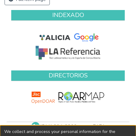
INDEXADO
DIRECTORIOS
(511) 204-9900 anexo 7171
We collect and process your personal information for the
biblioteca@oefa.gob.pe