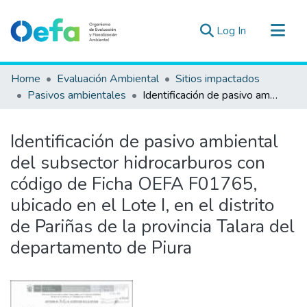
(current)
Log In
Communities & Collections
Home
Evaluación Ambiental
Sitios impactados
All of DSpace
Pasivos ambientales
Identificación de pasivo ambiental del subsector hidrocarburos con código de Ficha OEFA F01765, ubicado en el Lote I, en el distrito de Pariñas de la provincia Talara del departamento de Piura
Statistics
Estad. Externas
Identificación de pasivo ambiental
Guias ▾
del subsector hidrocarburos con
código de Ficha OEFA F01765,
ubicado en el Lote I, en el distrito
de Pariñas de la provincia Talara del
departamento de Piura