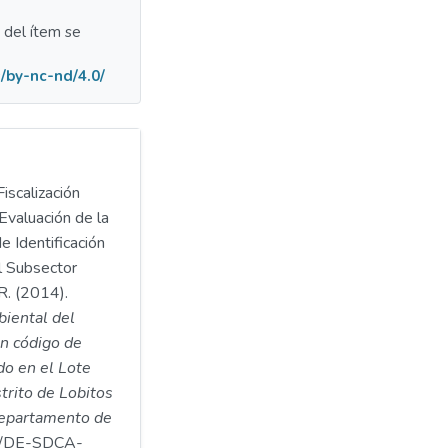
a del ítem se
/by-nc-nd/4.0/
iscalización
Evaluación de la
e Identificación
l Subsector
R. (2014).
biental del
n código de
o en el Lote
strito de Lobitos
 departamento de
/DE-SDCA-