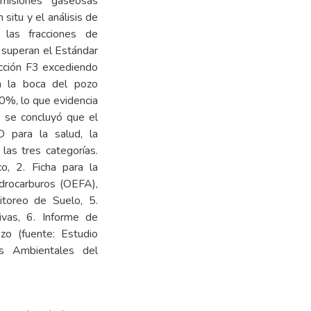
misiones gaseosas
 situ y el análisis de
 las fracciones de
 superan el Estándar
acción F3 excediendo
n la boca del pozo
00%, lo que evidencia
o, se concluyó que el
 para la salud, la
las tres categorías.
co, 2. Ficha para la
idrocarburos (OEFA),
itoreo de Suelo, 5.
vas, 6. Informe de
zo (fuente: Estudio
s Ambientales del