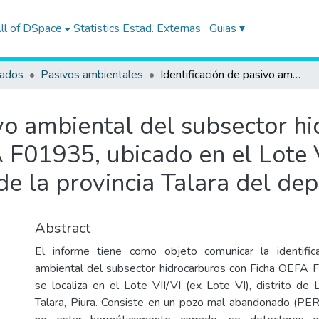
ll of DSpace
Statistics
Estad. Externas
Guias ▾
tados
Pasivos ambientales
Identificación de pasivo ambiental del subsector hidrocarburos con código de Ficha OEFA F01935, ubicado en el Lote VII/VI (ex Lote VI), en el distrito de Lobitos de la provincia Talara del departamento de Piura
ivo ambiental del subsector h
F01935, ubicado en el Lote VI
s de la provincia Talara del d
Abstract
El informe tiene como objeto comunicar la identifi
ambiental del subsector hidrocarburos con Ficha OEFA 
se localiza en el Lote VII/VI (ex Lote VI), distrito de 
Talara, Piura. Consiste en un pozo mal abandonado (