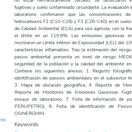
no estar herméticamente cerrado, se detectaron e
fugitivas y suelo contaminado circundante. La evaluación in
laboratorio confirmaron que las concentraciones de
hidrocarburos F2 (C10-C28) y F3 (C28-C40) en el suelo
de Calidad Ambiental (ECA) para uso agrícola, con la fr
el límite en un 119.8%. Las emisiones gaseosas e
mostraron un Límite Inferior de Explosividad (LEL) del 1
características inflamables. Tras la estimación del riesg
pasivo ambiental presenta un nivel de riesgo MEDIO
seguridad de la población y la calidad del ambiente en 
Contiene los siguientes anexos: 1. Registro fotográfi
identificación de pasivos ambientales en el subsector h
3. Mapa de ubicación geográfica, 4. Reporte de Mon
Reporte de Monitoreo de Emisiones Gaseosas Fugiti
ensayo de laboratorio, 7. Ficha de información de po
PERUPETRO), 8. Ficha de identificación de Pasivo
OSINERGMIN.
ros
Keywords