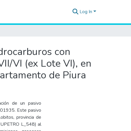
Log In
idrocarburos con
I/VI (ex Lote VI), en
epartamento de Piura
cación de un pasivo
F01935. Este pasivo
Lobitos, provincia de
PERUPETRO L_548) al