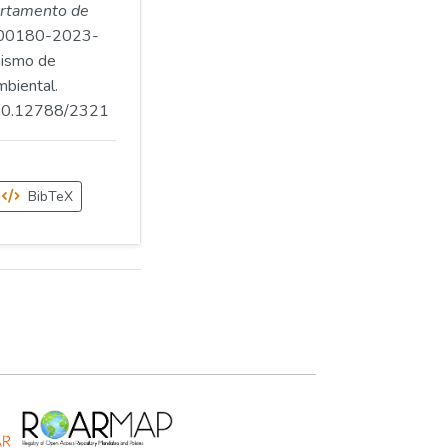
artamento de
00180-2023-
ismo de
mbiental.
.500.12788/2321
BibTeX