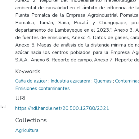
Anexo 2. Reporte del modelamiento meteorológico p
ambiental de causalidad en el ámbito de influencia de la
Planta Pomalca de la Empresa Agroindustrial Pomalca S
Pomalca, Tumán, Saña, Pucalá y Chongoyape, provi
departamento de Lambayeque en el 2023.”, Anexo 3. Aná
de fuentes de emisiones, Anexo 4. Datos de gases, car
Anexo 5. Mapas de análisis de la distancia mínima de 
azúcar hacia los centros poblados para la Empresa Agr
S.A.A., Anexo 6. Reporte de campo, Anexo 7. Reporte de
Keywords
Caña de azúcar
;
Industria azucarera
;
Quemas
;
Contaminac
Emisiones contaminantes
URI
tal
https://hdl.handle.net/20.500.12788/2321
Collections
Agricultura