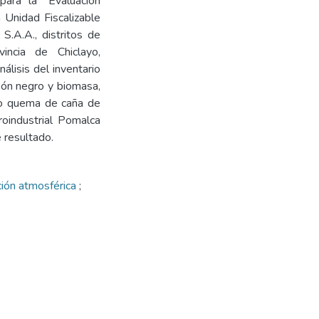
ara la “Evaluación
 Unidad Fiscalizable
.A.A., distritos de
ncia de Chiclayo,
lisis del inventario
bón negro y biomasa,
no quema de caña de
oindustrial Pomalca
 resultado.
ión atmosférica
;