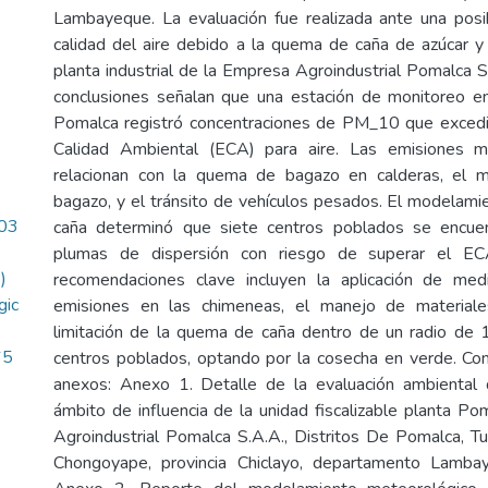
Lambayeque. La evaluación fue realizada ante una posi
calidad del aire debido a la quema de caña de azúcar y
planta industrial de la Empresa Agroindustrial Pomalca S
conclusiones señalan que una estación de monitoreo e
Pomalca registró concentraciones de PM_10 que excedi
Calidad Ambiental (ECA) para aire. Las emisiones má
relacionan con la quema de bagazo en calderas, el 
bagazo, y el tránsito de vehículos pesados. El modelam
03
caña determinó que siete centros poblados se encue
plumas de dispersión con riesgo de superar el 
)
recomendaciones clave incluyen la aplicación de me
gic
emisiones en las chimeneas, el manejo de materiale
limitación de la quema de caña dentro de un radio de
65
centros poblados, optando por la cosecha en verde. Con
anexos: Anexo 1. Detalle de la evaluación ambiental 
ámbito de influencia de la unidad fiscalizable planta P
Agroindustrial Pomalca S.A.A., Distritos De Pomalca, T
Chongoyape, provincia Chiclayo, departamento Lamba