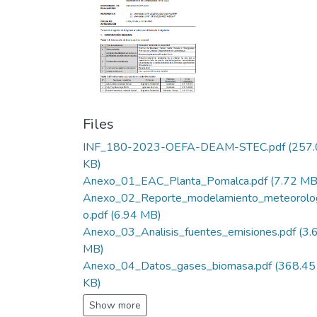
Files
INF_180-2023-OEFA-DEAM-STEC.pdf
(257.
KB)
Anexo_01_EAC_Planta_Pomalca.pdf
(7.72 MB
Anexo_02_Reporte_modelamiento_meteorolo
o.pdf
(6.94 MB)
Anexo_03_Analisis_fuentes_emisiones.pdf
(3.
MB)
Anexo_04_Datos_gases_biomasa.pdf
(368.45
KB)
Show more