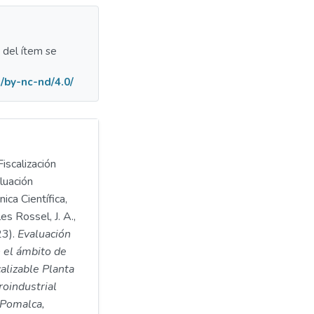
a del ítem se
/by-nc-nd/4.0/
iscalización
luación
ica Científica,
s Rossel, J. A.,
23).
Evaluación
 el ámbito de
calizable Planta
oindustrial
 Pomalca,