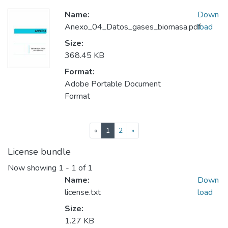
Name:
Down
Anexo_04_Datos_gases_biomasa.pdf
load
Size:
368.45 KB
Format:
Adobe Portable Document
Format
(current)
«
1
2
»
License bundle
Now showing
1 - 1 of 1
Name:
Down
license.txt
load
Size:
1.27 KB