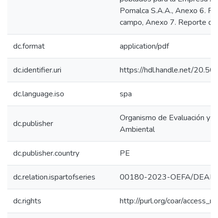
Pomalca S.A.A., Anexo 6. Re
campo, Anexo 7. Reporte de 
dc.format
application/pdf
dc.identifier.uri
https://hdl.handle.net/20.
dc.language.iso
spa
Organismo de Evaluación y Fi
dc.publisher
Ambiental
dc.publisher.country
PE
dc.relation.ispartofseries
00180-2023-OEFA/DEAM
dc.rights
http://purl.org/coar/access_ri