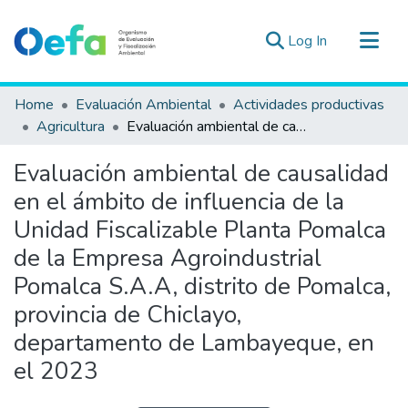
(current)
Log In
Communities & Collections
Home
Evaluación Ambiental
Actividades productivas
All of DSpace
Agricultura
Evaluación ambiental de causalidad en el ámbito de influencia de la Unidad Fiscalizable Planta Pomalca de la Empresa Agroindustrial Pomalca S.A.A, distrito de Pomalca, provincia de Chiclayo, departamento de Lambayeque, en el 2023
Statistics
Evaluación ambiental de causalidad
Estad. Externas
en el ámbito de influencia de la
Guias ▾
Unidad Fiscalizable Planta Pomalca
de la Empresa Agroindustrial
Pomalca S.A.A, distrito de Pomalca,
provincia de Chiclayo,
departamento de Lambayeque, en
el 2023