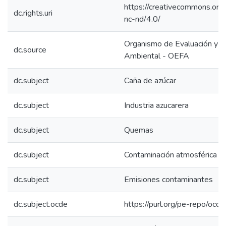
https://creativecommons.org/
dc.rights.uri
nc-nd/4.0/
Organismo de Evaluación y Fi
dc.source
Ambiental - OEFA
dc.subject
Caña de azúcar
dc.subject
Industria azucarera
dc.subject
Quemas
dc.subject
Contaminación atmosférica
dc.subject
Emisiones contaminantes
dc.subject.ocde
https://purl.org/pe-repo/ocd