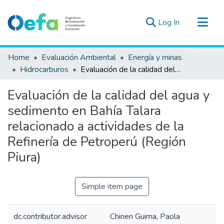
(current)
Log In
Communities & Collections
Home
Evaluación Ambiental
Energía y minas
All of DSpace
Hidrocarburos
Evaluación de la calidad del agua y sedimento en Bahía Talara relacionado a actividades de la Refinería de Petroperú (Región Piura)
Statistics
Evaluación de la calidad del agua y
Estad. Externas
sedimento en Bahía Talara
Guias ▾
relacionado a actividades de la
Refinería de Petroperú (Región
Piura)
Simple item page
dc.contributor.advisor
Chinen Guima, Paola