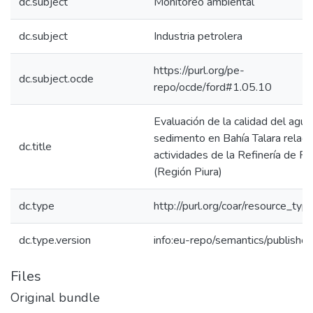
dc.subject
Monitoreo ambiental
dc.subject
Industria petrolera
https://purl.org/pe-
dc.subject.ocde
repo/ocde/ford#1.05.10
Evaluación de la calidad del agua
sedimento en Bahía Talara relaci
dc.title
actividades de la Refinería de P
(Región Piura)
dc.type
http://purl.org/coar/resource_typ
dc.type.version
info:eu-repo/semantics/publishe
Files
Original bundle