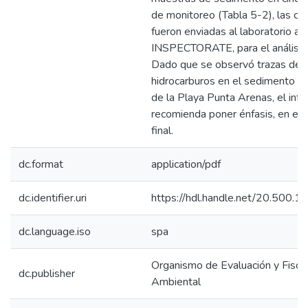
de monitoreo (Tabla 5-2), las cu
fueron enviadas al laboratorio ac
INSPECTORATE, para el análisis
Dado que se observó trazas de
hidrocarburos en el sedimento y 
de la Playa Punta Arenas, el inf
recomienda poner énfasis, en el 
final.
dc.format
application/pdf
dc.identifier.uri
https://hdl.handle.net/20.500.
dc.language.iso
spa
Organismo de Evaluación y Fiscal
dc.publisher
Ambiental