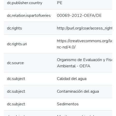
dc.publisher.country
PE
dc.relation.ispartofseries
00069-2012-OEFA/DE
dc.rights
http://purl.org/coar/access_right/
https://creativecommons.org/lic
dc.rights.uri
nc-nd/4.0/
Organismo de Evaluación y Fiscal
dc.source
Ambiental - OEFA
dc.subject
Calidad del agua
dc.subject
Contaminación del agua
dc.subject
Sedimentos