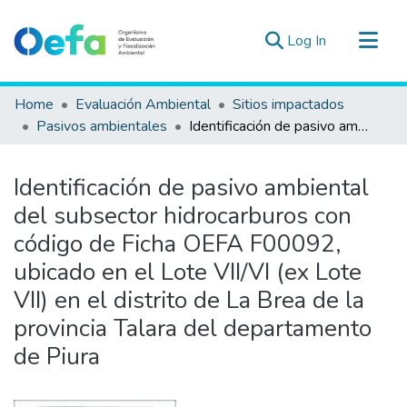
(current)
Log In
Communities & Collections
Home
Evaluación Ambiental
Sitios impactados
All of DSpace
Pasivos ambientales
Identificación de pasivo ambiental del subsector hidrocarburos con código de Ficha OEFA F00092, ubicado en el Lote VII/VI (ex Lote VII) en el distrito de La Brea de la provincia Talara del departamento de Piura
Statistics
Estad. Externas
Identificación de pasivo ambiental
Guias ▾
del subsector hidrocarburos con
código de Ficha OEFA F00092,
ubicado en el Lote VII/VI (ex Lote
VII) en el distrito de La Brea de la
provincia Talara del departamento
de Piura