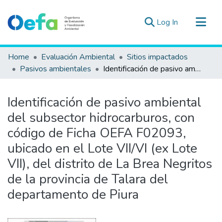
(current)
Log In
Communities & Collections
Home
Evaluación Ambiental
Sitios impactados
All of DSpace
Pasivos ambientales
Identificación de pasivo ambiental del subsector hidrocarburos, con código de Ficha OEFA F02093, ubicado en el Lote VII/VI (ex Lote VII), del distrito de La Brea Negritos de la provincia de Talara del departamento de Piura
Statistics
Estad. Externas
Identificación de pasivo ambiental
Guias ▾
del subsector hidrocarburos, con
código de Ficha OEFA F02093,
ubicado en el Lote VII/VI (ex Lote
VII), del distrito de La Brea Negritos
de la provincia de Talara del
departamento de Piura