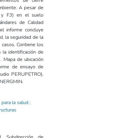
lementos de cierre
ambiente. A pesar de
2 y F3) en el suelo
tándares de Calidad
el informe concluye
d, la seguridad de la
 casos. Contiene los
 la identificación de
3. Mapa de ubicación
nforme de ensayo de
 Estudio PERUPETRO),
OSINERGMIN.
 para la salud
;
ructuras
l. Subdirección de