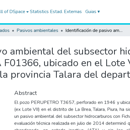
ll of DSpace
Statistics
Estad. Externas
Guias ▾
tados
Pasivos ambientales
Identificación de pasivo ambiental del subsector hidrocarburos con código de Ficha OEFA F01366, ubicado en el Lote VII/VI (ex Lote VII), en el distrito La Brea de la provincia Talara del departamento de Piura
ivo ambiental del subsector h
F01366, ubicado en el Lote VI
e la provincia Talara del depa
Abstract
El pozo PERUPETRO T3657, perforado en 1946 y ubicad
(ex Lote VII) en el distrito de La Brea, Talara, Piura, ha 
un pasivo ambiental del subsector hidrocarburos con F
evaluación técnica realizada en julio de 2014 determinó 