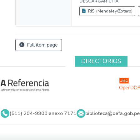
DESCARGAR CITA
RIS (Mendeley/Zotero)
Full item page
DIRECTORIOS
(511) 204-9900 anexo 7171
biblioteca@oefa.gob.pe