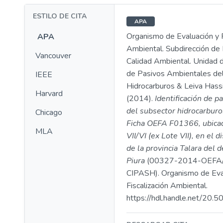
ESTILO DE CITA
APA
Organismo de Evaluación y F
APA
Ambiental. Subdirección de 
Vancouver
Calidad Ambiental. Unidad d
de Pasivos Ambientales de
IEEE
Hidrocarburos & Leiva Hassi
Harvard
(2014).
Identificación de p
del subsector hidrocarburo
Chicago
Ficha OEFA F01366, ubicad
MLA
VII/VI (ex Lote VII), en el d
de la provincia Talara del
Piura
(00327-2014-OEFA
CIPASH). Organismo de Eva
Fiscalización Ambiental.
https://hdl.handle.net/20