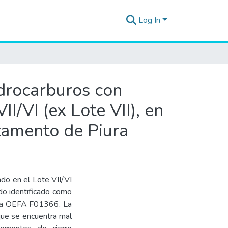
Log In
idrocarburos con
I/VI (ex Lote VII), en
rtamento de Piura
o en el Lote VII/VI
sido identificado como
icha OEFA F01366. La
que se encuentra mal