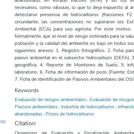
abandonado, en estado inactivo (ATA) y sin los e
necesarios, como válvulas, lo que lo deja expuesto al 
detectarse presencia de hidrocarburos (fracciones F
circundante, las concentraciones no superaron los Es
Ambiental (ECA) para uso agrícola. Por este motivo, 
formalmente que el nivel de riesgo estimado para la salu
población y la calidad del ambiente es bajo en todos los
siguientes anexos: 1. Registro fotográfico, 2. Ficha para
pasivo ambiental en el subsector hidrocarburo (OEFA), 
geográfica, 4. Reporte de Monitoreo de Suelo, 5. I
laboratorio, 6. Ficha de información de pozo (Fuente:
7. Ficha de identificación de Pasivos Ambientales del 
Keywords
Evaluación de riesgos ambientales
;
Evaluación de riesgos
Pasivos ambientales
;
Industria de hidrocarburos
;
Infraest
abandonadas
;
Pozos de hidrocarburos
ros
Citation
Organismo de Evaluación y Fiscalización Ambienta