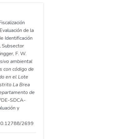
iscalización
Evaluación de la
e Identificación
l Subsector
ngger, F. W.
asivo ambiental
s con código de
o en el Lote
istrito La Brea
 departamento de
/DE-SDCA-
luación y
.500.12788/2699