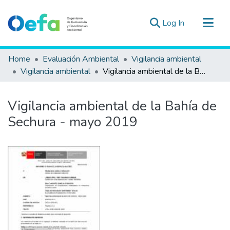
(current)
Log In
Communities & Collections
Home
Evaluación Ambiental
Vigilancia ambiental
All of DSpace
Vigilancia ambiental
Vigilancia ambiental de la Bahía de Sechura - mayo 2019
Statistics
Estad. Externas
Vigilancia ambiental de la Bahía de
Guias ▾
Sechura - mayo 2019