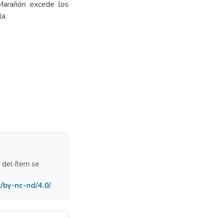
Marañón excede los
a.
a del ítem se
/by-nc-nd/4.0/