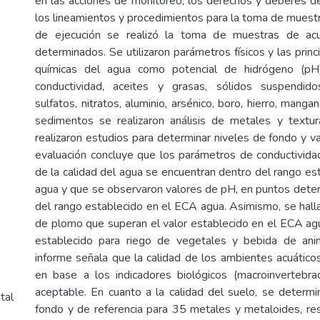
en las acciones de monitoreo, los derechos y deberes de 
los lineamientos y procedimientos para la toma de muestr
de ejecución se realizó la toma de muestras de ac
determinados. Se utilizaron parámetros físicos y las princi
químicas del agua como potencial de hidrógeno (pH)
conductividad, aceites y grasas, sólidos suspendidos
sulfatos, nitratos, aluminio, arsénico, boro, hierro, mang
sedimentos se realizaron análisis de metales y textur
realizaron estudios para determinar niveles de fondo y va
evaluación concluye que los parámetros de conductivida
de la calidad del agua se encuentran dentro del rango es
agua y que se observaron valores de pH, en puntos dete
del rango establecido en el ECA agua. Asimismo, se hall
de plomo que superan el valor establecido en el ECA ag
establecido para riego de vegetales y bebida de ani
informe señala que la calidad de los ambientes acuáticos
en base a los indicadores biológicos (macroinvertebra
aceptable. En cuanto a la calidad del suelo, se determi
tal
fondo y de referencia para 35 metales y metaloides, res