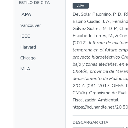
ESTILO DE CITA
APA
Del Solar Palomino, P. D., Río
APA
Espino Ciudad, J. A., Fernánde
Vancouver
Gálvez Suárez, M. D. P., Ch
Escobedo Torres, M., & Cres
IEEE
(2017).
Informe de evaluac
Harvard
temprana en el futuro emp
proyecto hidroeléctrico Ch
Chicago
bajo y zonas aledañas, en el
MLA
Cholón, provincia de Mara
departamento de Huánuco,
2017.
(081-2017-OEFA-
CMVA). Organismo de Evalu
Fiscalización Ambiental.
https://hdl.handle.net/20
DESCARGAR CITA