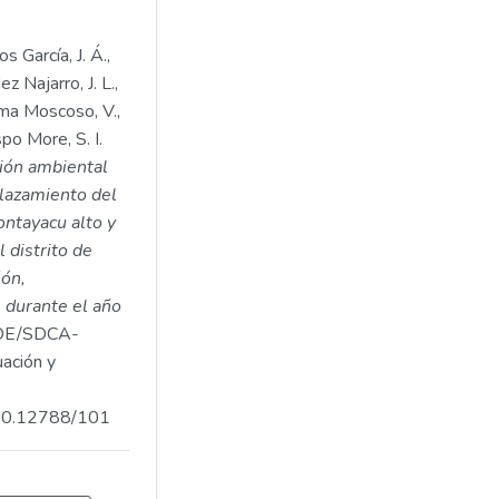
s García, J. Á.,
z Najarro, J. L.,
ama Moscoso, V.,
po More, S. I.
ión ambiental
lazamiento del
ontayacu alto y
 distrito de
ñón,
 durante el año
DE/SDCA-
ación y
.500.12788/101