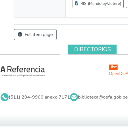
RIS (Mendeley/Zotero)
Full item page
DIRECTORIOS
(511) 204-9900 anexo 7171
biblioteca@oefa.gob.pe