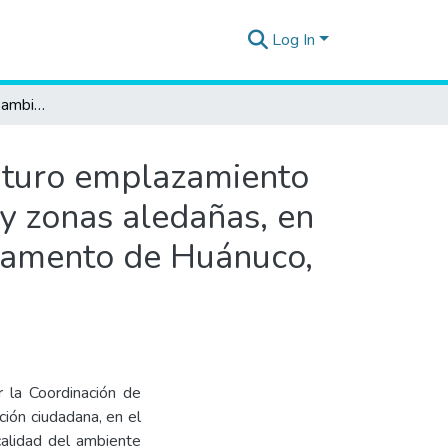
Log In
Informe de evaluación ambiental temprana en el futuro emplazamiento del proyecto hidroeléctrico Chontayacu alto y bajo y zonas aledañas, en el distrito de Cholón, provincia de Marañón, departamento de Huánuco, durante el año 2017.
futuro emplazamiento
 y zonas aledañas, en
rtamento de Huánuco,
r la Coordinación de
ción ciudadana, en el
calidad del ambiente