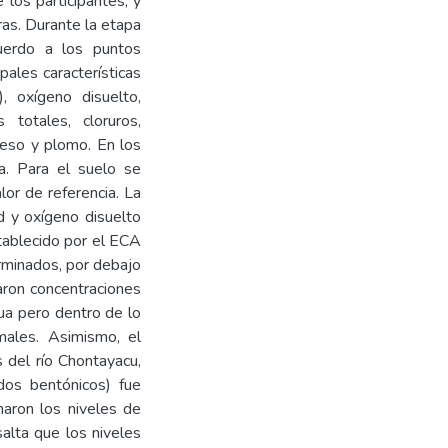
los participantes, y
as. Durante la etapa
uerdo a los puntos
pales características
, oxígeno disuelto,
 totales, cloruros,
aneso y plomo. En los
a. Para el suelo se
lor de referencia. La
d y oxígeno disuelto
tablecido por el ECA
rminados, por debajo
aron concentraciones
ua pero dentro de lo
males. Asimismo, el
 del río Chontayacu,
dos bentónicos) fue
naron los niveles de
alta que los niveles