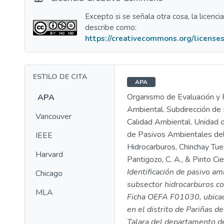
Excepto si se señala otra cosa, la licenci
describe como:
https://creativecommons.org/licenses
ESTILO DE CITA
APA
Organismo de Evaluación y F
APA
Ambiental. Subdirección de 
Vancouver
Calidad Ambiental. Unidad d
de Pasivos Ambientales de
IEEE
Hidrocarburos, Chinchay Tues
Harvard
Pantigozo, C. A., & Pinto Cie
Identificación de pasivo am
Chicago
subsector hidrocarburos co
MLA
Ficha OEFA F01030, ubicado
en el distrito de Pariñas de
Talara del departamento d