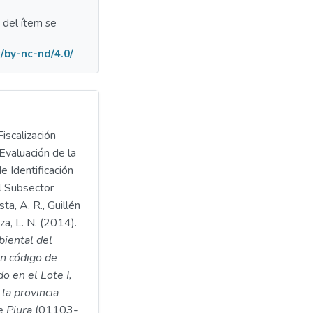
a del ítem se
/by-nc-nd/4.0/
iscalización
Evaluación de la
e Identificación
l Subsector
ta, A. R., Guillén
za, L. N. (2014).
biental del
n código de
 en el Lote I,
 la provincia
e Piura
(01103-