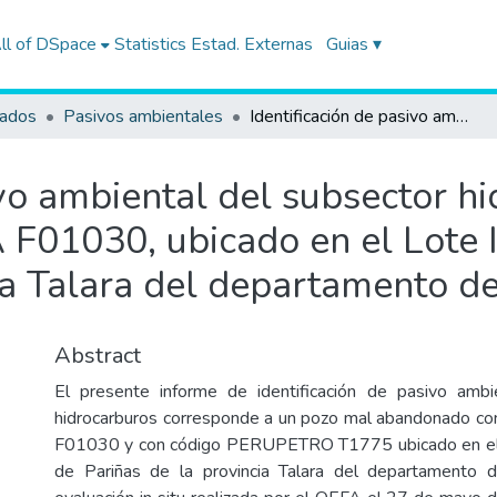
ll of DSpace
Statistics
Estad. Externas
Guias ▾
tados
Pasivos ambientales
Identificación de pasivo ambiental del subsector hidrocarburos con código de Ficha OEFA F01030, ubicado en el Lote I, en el distrito de Pariñas de la provincia Talara del departamento de Piura
ivo ambiental del subsector h
F01030, ubicado en el Lote I, 
ia Talara del departamento de
Abstract
El presente informe de identificación de pasivo ambi
hidrocarburos corresponde a un pozo mal abandonado co
F01030 y con código PERUPETRO T1775 ubicado en el Lo
de Pariñas de la provincia Talara del departamento d