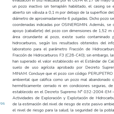
evaluación in situ realizada por el OEFA el 27 de mayo
un pozo inactivo sin terraplén habilitado, el casing se 
abierto sin válvula a 0,1 m por debajo de la superficie de
diámetro de aproximadamente 6 pulgadas. Dicho pozo se
coordenadas indicadas por OSINERGMIN. Además, se o
apoyo (caballete) del pozo con dimensiones de 1,52 m 
área circundante al pozo, existe suelo contaminado 
hidrocarburos, según los resultados obtenidos del i
laboratorio para el parámetro Fracción de Hidrocarb
Fracción de Hidrocarburos F3 (C28-C40); sin embargo, la
han superado el valor establecido en el Estándar de Ca
suelo de uso agrícola aprobado por Decreto Sup
MINAM. Concluye que el pozo con código PERUPETRO 
ambiental que califica como un pozo mal abandonado 
herméticamente cerrado ni en condiciones seguras, de
establecido en el Decreto Supremo N° 032-2004-EM –
Actividades de Exploración y Explotación de Hidrocarb
ros
de la estimación del nivel de riesgo de este pasivo ambi
el nivel de riesgo para la salud, la seguridad de la pobla