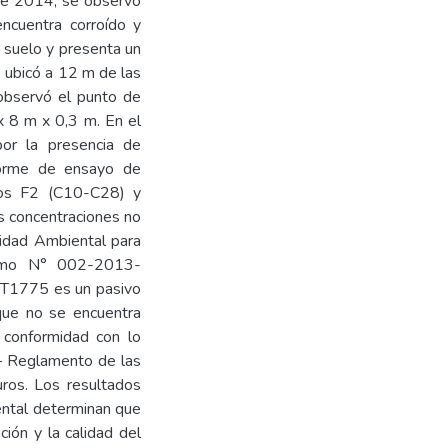
 de 2014, se observó
encuentra corroído y
l suelo y presenta un
 ubicó a 12 m de las
bservó el punto de
x 8 m x 0,3 m. En el
por la presencia de
nforme de ensayo de
uros F2 (C10-C28) y
s concentraciones no
lidad Ambiental para
remo N° 002-2013-
T1775 es un pasivo
que no se encuentra
 conformidad con lo
 Reglamento de las
uros. Los resultados
ental determinan que
ción y la calidad del