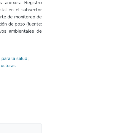
es anexos: Registro
ental en el subsector
orte de monitoreo de
ción de pozo (fuente:
ivos ambientales de
 para la salud
;
ructuras