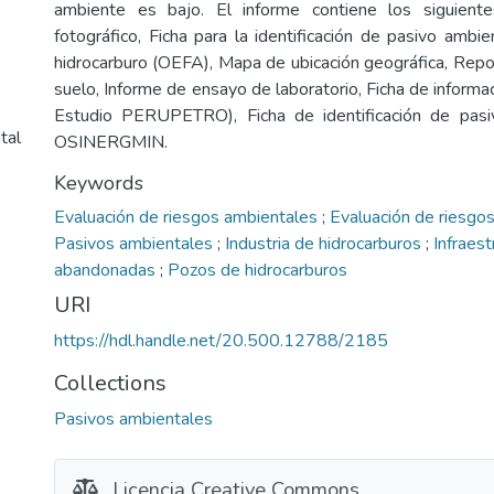
ambiente es bajo. El informe contiene los siguient
fotográfico, Ficha para la identificación de pasivo ambi
hidrocarburo (OEFA), Mapa de ubicación geográfica, Rep
suelo, Informe de ensayo de laboratorio, Ficha de informa
Estudio PERUPETRO), Ficha de identificación de pas
tal
OSINERGMIN.
Keywords
Evaluación de riesgos ambientales
;
Evaluación de riesgos
Pasivos ambientales
;
Industria de hidrocarburos
;
Infraest
abandonadas
;
Pozos de hidrocarburos
URI
https://hdl.handle.net/20.500.12788/2185
Collections
Pasivos ambientales
Licencia Creative Commons