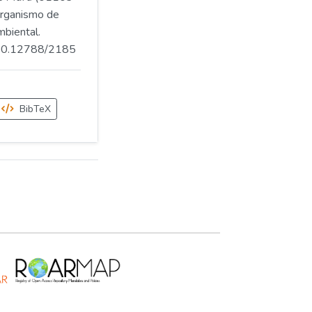
rganismo de
mbiental.
.500.12788/2185
BibTeX