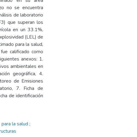
minado en su área
ozo no se encuentra
álisis de laboratorio
 F3) que superan los
rícola en un 33.1%,
xplosividad (LEL) de
timado para la salud,
 fue calificado como
iguientes anexos: 1.
asivos ambientales en
ción geográfica, 4.
toreo de Emisiones
torio, 7. Ficha de
ha de identificación
 para la salud
;
ructuras