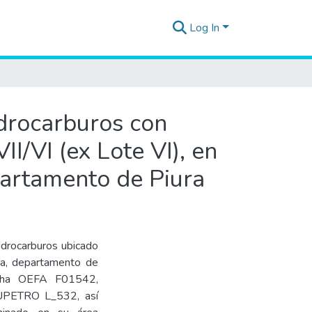
Log In
idrocarburos con
I/VI (ex Lote VI), en
epartamento de Piura
hidrocarburos ubicado
ara, departamento de
Ficha OEFA F01542,
UPETRO L_532, así