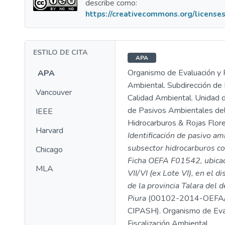
describe como:
https://creativecommons.org/licenses
ESTILO DE CITA
APA
Organismo de Evaluación y F
APA
Ambiental. Subdirección de 
Vancouver
Calidad Ambiental. Unidad d
de Pasivos Ambientales de
IEEE
Hidrocarburos & Rojas Flores
Harvard
Identificación de pasivo am
subsector hidrocarburos co
Chicago
Ficha OEFA F01542, ubicad
MLA
VII/VI (ex Lote VI), en el di
de la provincia Talara del
Piura
(00102-2014-OEFA
CIPASH). Organismo de Eva
Fiscalización Ambiental.