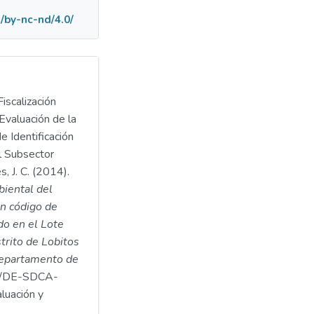
/by-nc-nd/4.0/
iscalización
Evaluación de la
e Identificación
l Subsector
, J. C. (2014).
biental del
n código de
o en el Lote
strito de Lobitos
 departamento de
/DE-SDCA-
luación y