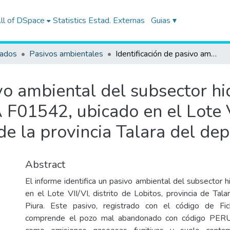
ll of DSpace
Statistics
Estad. Externas
Guias ▾
tados
Pasivos ambientales
Identificación de pasivo ambiental del subsector hidrocarburos con código de Ficha OEFA F01542, ubicado en el Lote VII/VI (ex Lote VI), en el distrito de Lobitos de la provincia Talara del departamento de Piura
ivo ambiental del subsector h
F01542, ubicado en el Lote VI
s de la provincia Talara del d
Abstract
El informe identifica un pasivo ambiental del subsector 
en el Lote VII/VI, distrito de Lobitos, provincia de Tal
Piura. Este pasivo, registrado con el código de 
comprende el pozo mal abandonado con código PER