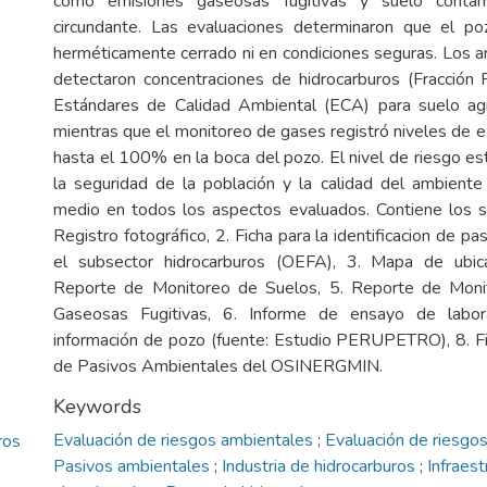
como emisiones gaseosas fugitivas y suelo conta
circundante. Las evaluaciones determinaron que el p
herméticamente cerrado ni en condiciones seguras. Los an
detectaron concentraciones de hidrocarburos (Fracción
Estándares de Calidad Ambiental (ECA) para suelo ag
mientras que el monitoreo de gases registró niveles de e
hasta el 100% en la boca del pozo. El nivel de riesgo es
la seguridad de la población y la calidad del ambiente
medio en todos los aspectos evaluados. Contiene los s
Registro fotográfico, 2. Ficha para la identificacion de p
el subsector hidrocarburos (OEFA), 3. Mapa de ubica
Reporte de Monitoreo de Suelos, 5. Reporte de Moni
Gaseosas Fugitivas, 6. Informe de ensayo de labora
información de pozo (fuente: Estudio PERUPETRO), 8. Fic
de Pasivos Ambientales del OSINERGMIN.
Keywords
Evaluación de riesgos ambientales
;
Evaluación de riesgos
ros
Pasivos ambientales
;
Industria de hidrocarburos
;
Infraest