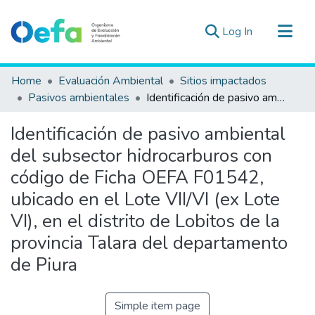
(current)
Log In
Communities & Collections
Home
Evaluación Ambiental
Sitios impactados
All of DSpace
Pasivos ambientales
Identificación de pasivo ambiental del subsector hidrocarburos con código de Ficha OEFA F01542, ubicado en el Lote VII/VI (ex Lote VI), en el distrito de Lobitos de la provincia Talara del departamento de Piura
Statistics
Identificación de pasivo ambiental
Estad. Externas
del subsector hidrocarburos con
Guias ▾
código de Ficha OEFA F01542,
ubicado en el Lote VII/VI (ex Lote
VI), en el distrito de Lobitos de la
provincia Talara del departamento
de Piura
Simple item page