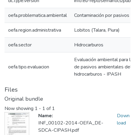
dc.type.version
info:eu-repo/semantics/publi
oefa.problematica.ambiental
Contaminación por pasivos a
oefa.region.administrativa
Lobitos (Talara, Piura)
oefa.sector
Hidrocarburos
Evaluación ambiental para la i
oefa.tipo.evaluacion
de pasivos ambientales del 
hidrocarburos - IPASH
Files
Original bundle
Now showing
1 - 1 of 1
Name:
Down
INF_00102-2014-OEFA_DE-
load
SDCA-CIPASH.pdf