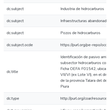
dc.subject
Industria de hidrocarburos
dc.subject
Infraestructuras abandonada
dc.subject
Pozos de hidrocarburos
dc.subject.ocde
https://purl.org/pe-repo/ocd
Identificación de pasivo ambi
subsector hidrocarburos con 
Ficha OEFA F01542, ubicado
dc.title
VII/VI (ex Lote VI), en el dis
de la provincia Talara del d
Piura
dc.type
http://purl.org/coar/resource