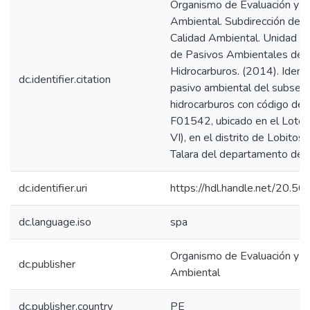
Organismo de Evaluación y Fi
Ambiental. Subdirección de E
Calidad Ambiental. Unidad de 
de Pasivos Ambientales del
Hidrocarburos. (2014). Identi
dc.identifier.citation
pasivo ambiental del subsect
hidrocarburos con código de
F01542, ubicado en el Lote V
VI), en el distrito de Lobitos 
Talara del departamento de P
dc.identifier.uri
https://hdl.handle.net/20.
dc.language.iso
spa
Organismo de Evaluación y Fi
dc.publisher
Ambiental
dc.publisher.country
PE