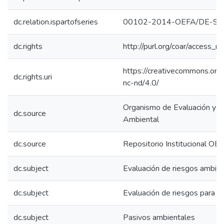
dc.relation.ispartofseries
00102-2014-OEFA/DE-S
dc.rights
http://purl.org/coar/access_ri
https://creativecommons.org/
dc.rights.uri
nc-nd/4.0/
Organismo de Evaluación y Fi
dc.source
Ambiental
dc.source
Repositorio Institucional OE
dc.subject
Evaluación de riesgos ambie
dc.subject
Evaluación de riesgos para la
dc.subject
Pasivos ambientales