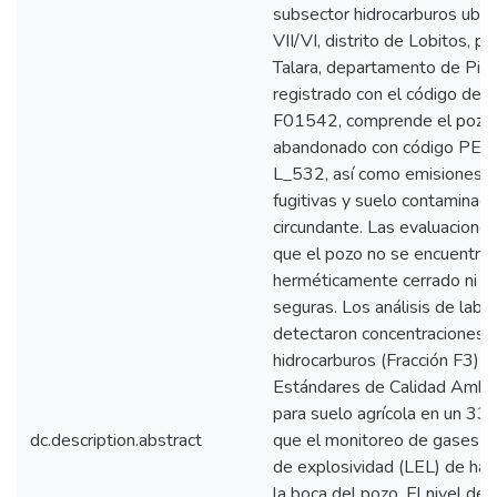
subsector hidrocarburos ubic
VII/VI, distrito de Lobitos, pr
Talara, departamento de Piur
registrado con el código de 
F01542, comprende el pozo
abandonado con código P
L_532, así como emisiones 
fugitivas y suelo contaminad
circundante. Las evaluacione
que el pozo no se encuentra
herméticamente cerrado ni e
seguras. Los análisis de labo
detectaron concentraciones 
hidrocarburos (Fracción F3) 
Estándares de Calidad Ambi
para suelo agrícola en un 33
dc.description.abstract
que el monitoreo de gases re
de explosividad (LEL) de ha
la boca del pozo. El nivel de 